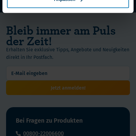
WLS Pure: Ohne chemische Zusatze
Fachkundiger und Rascher Kundenservice
Bleib immer am Puls
der Zeit!
Erhalten Sie exklusive Tipps, Angebote und Neuigkeiten
direkt in Ihr Postfach.
Jetzt anmelden!
Bei Fragen zu Produkten
00800-22006600