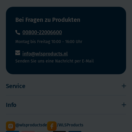
Bei Fragen zu Produkten
00800-22006600
Montag bis Freitag 10:00 - 16:00 Uhr
info@wlsproducts.nl
Senden Sie uns eine Nachricht per E-Mail
Service
Widerrufsrecht
Info
Impressum
Haftungsausschluss
Versand
@wlsproductsde
/WLSProducts
Sitemap
Staffelrabatt