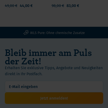
erholsamer
so
49,00 €
44,00 €
98,00 €
83,00 €
ist
gut
als
wie
mit
nicht
allen
vorhanden.
anderen
WLS Pure: Ohne chemische Zusatze
Mitteln
die
Bleib immer am Puls
sie
kennen.
der Zeit!
Erhalten Sie exklusive Tipps, Angebote und Neuigkeiten
direkt in Ihr Postfach.
Jetzt anmelden!