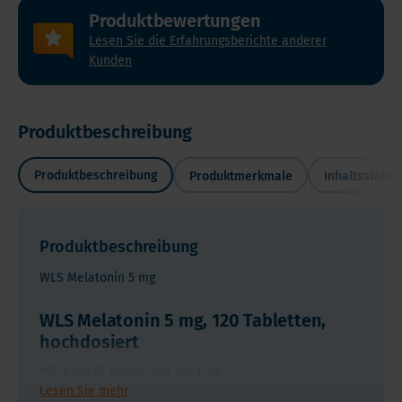
Produktbewertungen
Lesen Sie die Erfahrungsberichte anderer
Kunden
WLS
Produktbeschreibung
Melatonin
5
Produktbeschreibung
Produktmerkmale
Inhaltsstoffe
mg,
Für
120
Schlaf,
Tabletten,
Produktbeschreibung
Ruhe
hochdosiert
und
WLS Melatonin 5 mg
Leiden
Jet-
Sie
Lag
WLS Melatonin 5 mg, 120 Tabletten,
immer
hochdosiert
öfter
Für Schlaf, Ruhe und Jet-Lag
Melatonin
unter
Lesen Sie mehr
wird