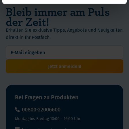
Bleib immer am Puls
der Zeit!
Erhalten Sie exklusive Tipps, Angebote und Neuigkeiten
direkt in Ihr Postfach.
Jetzt anmelden!
Bei Fragen zu Produkten
00800-22006600
Montag bis Freitag 10:00 - 16:00 Uhr