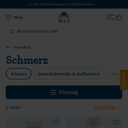
15% Großbestellrabatt ab 400€ Bestellwert
Menu
Gesundheit
Schmerz
Schmerz
Gewichtskontrolle & Stoffwechsel
Abwehrk
Kontakt
Filterung
4
Artikel