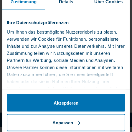
Zustimmung
Details
Über Cookies
Nicht lieferbar
Ihre Datenschutzpräferenzen
Veridance Kurkumin-
Veridance
Um Ihnen das bestmögliche Nutzererlebnis zu bieten,
C3-Komplex 450 mg
Glucosamine Kapseln
verwenden wir Cookies für Funktionen, personalisierte
Inhalte und zur Analyse unseres Datenverkehrs. Mit Ihrer
43,50 €
35,00 €
Zustimmung teilen wir Nutzungsdaten mit unseren
Schutz vor Stress,
Unterstützt die
Partnern für Werbung, soziale Medien und Analysen.
Entzündungen und
Regeneration von
vieles mehr!
Knorpelgewebe
Unsere Partner können diese Informationen mit weiteren
Daten zusammenführen, die Sie ihnen bereitgestellt
haben oder die sie im Rahmen Ihrer Nutzung ihrer
Dienste gesammelt haben. Weitere Informationen finden
Sie in unserer Datenschutzerklärung.
Akzeptieren
WLS Pure: Ohne chemische Zusatze
Anpassen