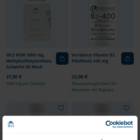
WLS MSM 1000 mg,
Veridance Vitamin B2
Methylsulfonylmethan,
Riboflavin 400 mg
Schwefel 80 Mesh
27,50 €
23,00 €
1000 mg pro Tablette
Therapiemöglichkeit für
Menschen mit Migräne