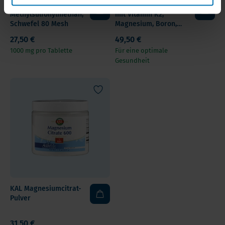
WLS MSM 1000 mg,
Veridance Bio-D3 Plus
Methylsulfonylmethan,
mit Vitamin K2,
Schwefel 80 Mesh
Magnesium, Boron,
Zinc
27,50 €
49,50 €
1000 mg pro Tablette
Für eine optimale
Gesundheit
KAL Magnesiumcitrat-
Pulver
31,50 €