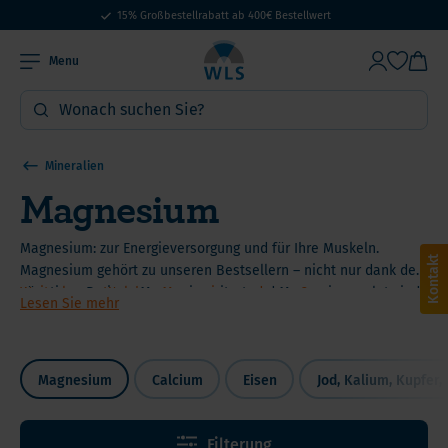
15% Großbestellrabatt ab 400€ Bestellwert
Menu
Mineralien
Magnesium
Magnesium: zur Energieversorgung und für Ihre Muskeln.
Kontakt
Magnesium gehört zu unseren Bestsellern – nicht nur dank des
günstigen Preises. Magnesiumcitrat und Magnesiummalat sind
Weiterlesen: Welches Magnesium und wann?
Lesen Sie mehr
beide hoch resorbierbar und bei unseren Kunden sehr beliebt.
Magnesium
Calcium
Eisen
Jod, Kalium, Kupfer,
Filterung