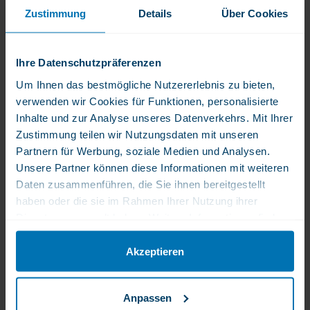
Zustimmung
Details
Über Cookies
Ihre Datenschutzpräferenzen
KAL Magnesium Once
WLS CalMagD Pulver,
Daily 500 mg
Calcium, Magnesium,
Um Ihnen das bestmögliche Nutzererlebnis zu bieten,
Vitamin D3
verwenden wir Cookies für Funktionen, personalisierte
25,00 €
28,50 €
Inhalte und zur Analyse unseres Datenverkehrs. Mit Ihrer
Once Daily
Hohe Dosierung Vitamin
Zustimmung teilen wir Nutzungsdaten mit unseren
D3
Partnern für Werbung, soziale Medien und Analysen.
Unsere Partner können diese Informationen mit weiteren
Daten zusammenführen, die Sie ihnen bereitgestellt
haben oder die sie im Rahmen Ihrer Nutzung ihrer
Dienste gesammelt haben. Weitere Informationen finden
Sie in unserer Datenschutzerklärung.
Akzeptieren
Anpassen