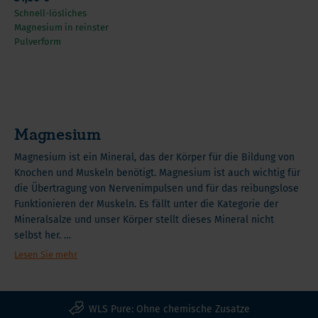
Schnell-lösliches
Magnesium in reinster
Pulverform
Magnesium
Magnesium ist ein Mineral, das der Körper für die Bildung von
Knochen und Muskeln benötigt. Magnesium ist auch wichtig für
die Übertragung von Nervenimpulsen und für das reibungslose
Funktionieren der Muskeln. Es fällt unter die Kategorie der
Mineralsalze und unser Körper stellt dieses Mineral nicht
selbst her.
Wir müssen daher Magnesium aus unserer Ernährung
Lesen Sie mehr
aufnehmen oder die Menge an Magnesium durch ein
Nahrungsergänzungsmittel ergänzen.
Ohne Magnesium kann unser Körper keine Energie produzieren.
WLS Pure: Ohne chemische Zusatze
Ohne Magnesium würden sich unsere Muskeln kontinuierlich