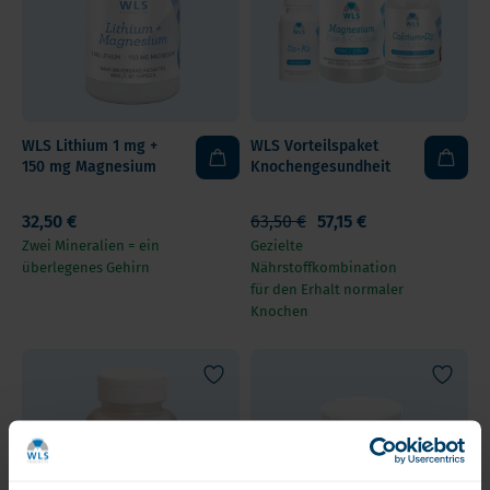
WLS Lithium 1 mg +
WLS Vorteilspaket
150 mg Magnesium
Knochengesundheit
32,50 €
63,50 €
57,15 €
Zwei Mineralien = ein
Gezielte
überlegenes Gehirn
Nährstoffkombination
für den Erhalt normaler
Knochen