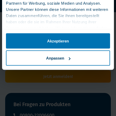
Partnern für Werbung, soziale Medien und Analysen.
WLS Pure: Ohne chemische Zusatze
Unsere Partner können diese Informationen mit weiteren
Daten zusammenführen, die Sie ihnen bereitgestellt
Bleib immer am Puls
haben oder die sie im Rahmen Ihrer Nutzung ihrer
Dienste gesammelt haben. Weitere Informationen finden
der Zeit!
Sie in unserer Datenschutzerklärung.
Akzeptieren
Erhalten Sie exklusive Tipps, Angebote und Neuigkeiten
direkt in Ihr Postfach.
Anpassen
Jetzt anmelden!
Bei Fragen zu Produkten
00800-22006600