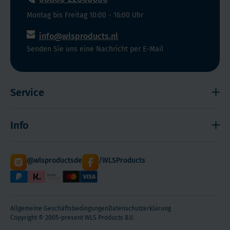
Montag bis Freitag 10:00 - 16:00 Uhr
info@wlsproducts.nl
Senden Sie uns eine Nachricht per E-Mail
Service
Widerrufsrecht
Info
Impressum
Haftungsausschluss
Versand
@wlsproductsde
/WLSProducts
Sitemap
Staffelrabatt
Cookies
Paketdienst DHL
Hilfe! Ich kann mich nicht anmelden
WLS Qualität
Allgemeine Geschäftsbedingungen
Datenschutzerklärung
Über WLS Products und Melanie
Copyright © 2005-present WLS Products B.V.