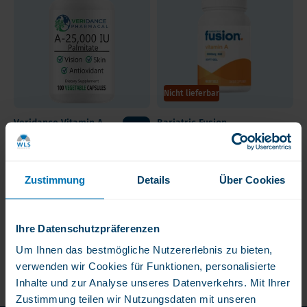
Nicht lieferbar
Veridance Vitamin A
Bariatric Fusion
25.000 IE
Vitamin A
14,50 €
13,00 €
Zustimmung
Details
Über Cookies
Hochdosiertes Vitamin A
Jede Packung enthält 60
Softgels
Ihre Datenschutzpräferenzen
Um Ihnen das bestmögliche Nutzererlebnis zu bieten,
verwenden wir Cookies für Funktionen, personalisierte
Inhalte und zur Analyse unseres Datenverkehrs. Mit Ihrer
Zustimmung teilen wir Nutzungsdaten mit unseren