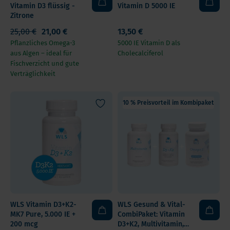
Vitamin D3 flüssig -
Vitamin D 5000 IE
Zitrone
25,00 €
21,00 €
13,50 €
Pflanzliches Omega-3
5000 IE Vitamin D als
aus Algen – ideal für
Cholecalciferol
Fischverzicht und gute
Verträglichkeit
10 % Preisvorteil im Kombipaket
WLS Vitamin D3+K2-
WLS Gesund & Vital-
MK7 Pure, 5.000 IE +
CombiPaket: Vitamin
200 mcg
D3+K2, Multivitamin,