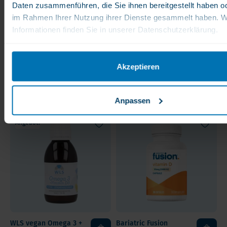
Daten zusammenführen, die Sie ihnen bereitgestellt haben od
im Rahmen Ihrer Nutzung ihrer Dienste gesammelt haben. W
Informationen finden Sie in unserer Datenschutzerklärung.
WLS Vitamin D+K
WLS Vitamin D
Tropfen, 1700 Tropfen
Tropfen, 1000 IE, 1700
auf MCT-Öl Basis
Tropfen
Akzeptieren
35,00 €
17,00 €
Sehr gutes Preis-
100% natürliches
Leistungs-Verhältnis
Vitamin D3 aus Lanolin
Anpassen
Angebot!
WLS vegan Omega 3 +
Bariatric Fusion