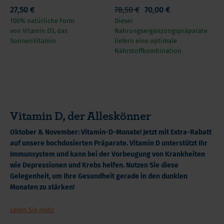
Omega 3
27,50 €
78,50 €
70,00 €
100% natürliche Form
Dieser
von Vitamin D3, das
Nahrungsergänzungspräparate
SonnenVitamin
liefern eine optimale
Nährstoffkombination
Vitamin D, der Alleskönner
Oktober & November: Vitamin-D-Monate! Jetzt mit Extra-Rabatt
auf unsere hochdosierten Präparate. Vitamin D unterstützt Ihr
Immunsystem und kann bei der Vorbeugung von Krankheiten
wie Depressionen und Krebs helfen. Nutzen Sie diese
Gelegenheit, um Ihre Gesundheit gerade in den dunklen
Monaten zu stärken!
Wir kennen alle Vitamin D, das Vitamin, das durch die
Lesen Sie mehr
Einwirkung der Sonne von Ihrem Körper produziert wird.