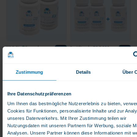
WLS Stoßtherapie-
3 x Vitamin D3 5.000
Paket LIGHT Vitamin
IE = 750 Tabletten
D3 20.000 + Vitamin
K2 200 mcg
56,00 €
52,50 €
45,00 €
36,00 €
Zustimmung
Details
Über 
Leicht zu schluckende
kleine Tabletten
Ihre Datenschutzpräferenzen
Angebot!
Um Ihnen das bestmögliche Nutzererlebnis zu bieten, verwe
Cookies für Funktionen, personalisierte Inhalte und zur Anal
unseres Datenverkehrs. Mit Ihrer Zustimmung teilen wir
Nutzungsdaten mit unseren Partnern für Werbung, soziale M
Analysen. Unsere Partner können diese Informationen mit we