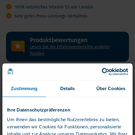
100% natürliches Vitamin D3 aus Lanolin
Sehr gutes Preis-Leistungs-Verhältnis
Produktbewertungen
Lesen Sie die Erfahrungsberichte anderer
Kunden
Produktbeschreibung
Zustimmung
Details
Über Cookies
Produktbeschreibung
Inhalt
Produktmerkmale
In
3
Ihre Datenschutzpräferenzen
Produktbeschreibung
x
Um Ihnen das bestmögliche Nutzererlebnis zu bieten,
250
verwenden wir Cookies für Funktionen, personalisierte
3 x Vitamin D3 5.000 IE = 750 Kapseln
Kapseln
Inhalte und zur Analyse unseres Datenverkehrs. Mit Ihrer