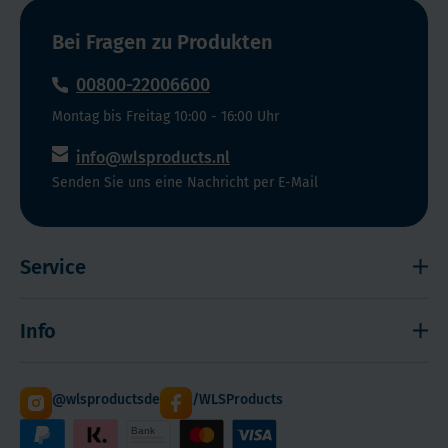
den
among
65-
Bei Fragen zu Produkten
German
to
adults
,
Eur
00800-22006600
79jährigen
J
Frauen
Montag bis Freitag 10:00 - 16:00 Uhr
Clin
waren
Nutr
.
info@wlsproducts.nl
es
2007
Senden Sie uns eine Nachricht per E-Mail
sogar
May
75%.
30
(vorab
Service
Online
publiziert)
Widerrufsrecht
Info
Impressum
Haftungsausschluss
Versand
@wlsproductsde
/WLSProducts
Sitemap
Staffelrabatt
Cookies
Paketdienst DHL