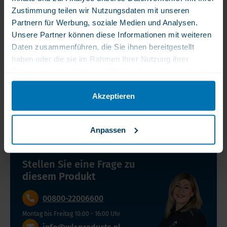
WLS
Vitamin
3 x 250 Kapseln
Vitamin D3 5.000 IE
Zustimmung teilen wir Nutzungsdaten mit unseren
Vitamin
D3
PURE - Ohne Magnesium Stearat
Partnern für Werbung, soziale Medien und Analysen.
D3
5.000
Unsere Partner können diese Informationen mit weiteren
hochdosiert
WLS Vitamin D3 hochdosiert 5.000
IE
Daten zusammenführen, die Sie ihnen bereitgestellt
5.000
Einheiten pro Kapsel
Lesen Sie mehr
PURE
haben oder die sie im Rahmen Ihrer Nutzung ihrer
Einheiten
-
250 Kapseln, Paket
Dienste gesammelt haben. Weitere Informationen finden
pro
Ohne
von 3 Packungen =
Sie in unserer Datenschutzerklärung.
Kapsel
Haftungsausschluss
Ein Nahrungsergänzungsmittel ist kein Ersatz für eine
Magnesium
750 Kapseln.
Akzeptieren
Inhalt
abwechslungsreiche Ernährung. Die Kapseln sollten in der
Stearat
3 x 250 Kapseln, 5.000 Einheiten
Originalverpackung aufbewahrt werden. Geschlossen, ohne Feuchtigkeit
250
5.000 Einheiten
und ohne Sonnenlicht lagern. Bei Raumtemperatur und außerhalb der
Vitamin D pro Kapsel
3x 3 x
Reichweite von Kindern aufbewahren.
Kapseln,
pro Kapsel
Anpassen
Einnahmeempfehlung
WLS D3
Paket
100% natürliches Vitamin D3 aus Lanolin
5.000
3
von
D3 Herstellung aus Schafswolle - Keine
Verwendung zu therapeutischen Zwecken: eine
PURE,
Stellen Sie eine Frage zu
x
3
Pestizide bei WLS!
Kapsel jeden zweiten tag mit Wasser. Abhängig
diesem Produkt
250
250
Packungen
Unter EU-Richtlinien produziert und
vom Blutspiegel, Gewicht und therapeutischen
Kapseln
Kapseln,
=
kontrolliert
Einnahmeempfehlung
Zielen.
00800-22006600
= 750
5.000
750
Störfaktoren der Vitamin-D-Bildung
Sehr gutes Preis-Leistungs-Verhältnis
Bei Fragen wenden Sie sich an Ihren Therapeuten
Einheiten
Kapseln
Montag bis Freitag 10:00 - 16:00 Uhr
Kapseln.
Verwendung
oder unseren Kundenservice.
Wir stellen Ihnen 6 Faktoren vor, die Ihren Körper
Vitamin
250