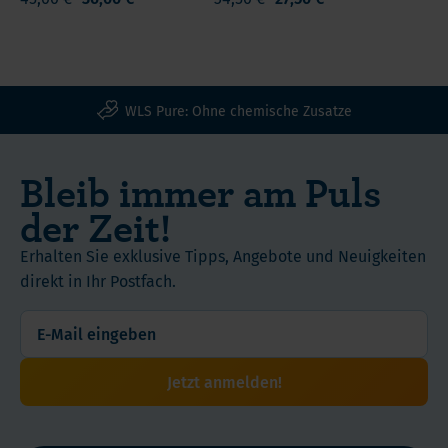
Unter
Nutr
. 2007 May 30 (vorab Online publiziert)
der
Fragen
ausreichend
EU-
männlichen
wenden
Vitamin
Richtlinien
Zusammenfassung
und
Sie
D
produziert
der
Robert-
58%
sich
zu
und
Koch
-
der
an
bilden.
WLS Pure: Ohne chemische Zusatze
kontrolliert
Forscher:
weiblichen
Ihren
Quelle:
Pub
Sehr
“
Vitamin
Probanden
Therapeuten
Bleib immer am Puls
Med
gutes
D-
der
oder
Preis-
Mangel
der Zeit!
Studie
unseren
Studie:
Leistungs-
ist
wurde
Kundenservice.
B.
Verhältnis
ein
Erhalten Sie exklusive Tipps, Angebote und Neuigkeiten
ein
Hintzpeter
generelles
direkt in Ihr Postfach.
Vitamin
et
Gesundheitsproblem
D-
al.,
Vitamin
in
Defizit
D
Deutschland
“.
(<50
status
Jetzt anmelden!
nmol/l)
and
diagnostiziert.
health
Bei
correlates