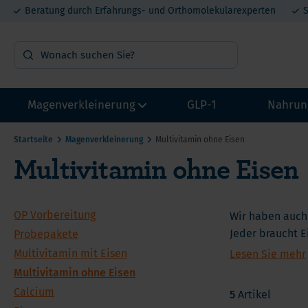
Beratung durch Erfahrungs- und Orthomolekularexperten
S
Magenverkleinerung
GLP-1
Nahrun
Startseite
Magenverkleinerung
Multivitamin ohne Eisen
Multivitamin ohne Eisen
OP Vorbereitung
Vit
Probepakete
Min
Multivitamin mit Eisen
Pro
OP Vorbereitung
Wir haben auch
Multivitamin ohne Eisen
Jeder braucht E
Mel
Probepakete
z.B. Darmbesch
Sie können sich
Multivitamin mit Eisen
Lesen Sie mehr
Calcium
DHE
He
Deshalb haben 
besonders vorte
Multivitamin ohne Eisen
Eisen
Lit
Ca
Calcium
5
Artikel
Proteine
Met