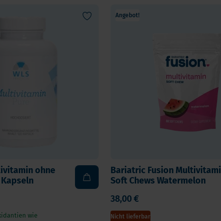
Vitamin K
ga 3
Angebot!
Multivitamin
biotika
Vitamin-Testen
dauungsenzyme
lstoffe
ivitamin ohne
Bariatric Fusion Multivitam
, Kapseln
Soft Chews Watermelon
38,00 €
xidantien wie
Nicht lieferbar