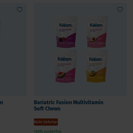
Kinder
Allergie und Respiration
Antioxidans und Entgiftung
Diabetes
Energie
Gehirn und Geisteszustand
Herz und Blutgefäße
Haare, Haut & Nägel
Knochen
Leber
Reiseapotheke
in
Bariatric Fusion Multivitamin
Schlafen
Soft Chews
Schilddrusenprobleme
Nicht lieferbar
Schmerz
100% zuckerfrei