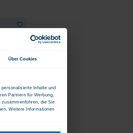
Verdauung und Blase
Vegan
Vitamin D
Bücher
Spike-Detox
Über Cookies
personalisierte Inhalte und
ren Partnern für Werbung,
n zusammenführen, die Sie
ben. Weitere Informationen
in
Tag