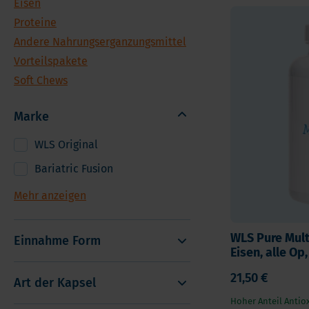
Eisen
Andere Nahrungserganzungsmittel
Ome
Proteine
Vorteilspakete
Pro
Andere Nahrungserganzungsmittel
Soft Chews
Ver
Vorteilspakete
Vita
Soft Chews
Marke
WLS Original
Bariatric Fusion
Mehr anzeigen
WLS Pure Mult
Einnahme Form
Eisen, alle Op
21,50 €
Art der Kapsel
Hoher Anteil Antio