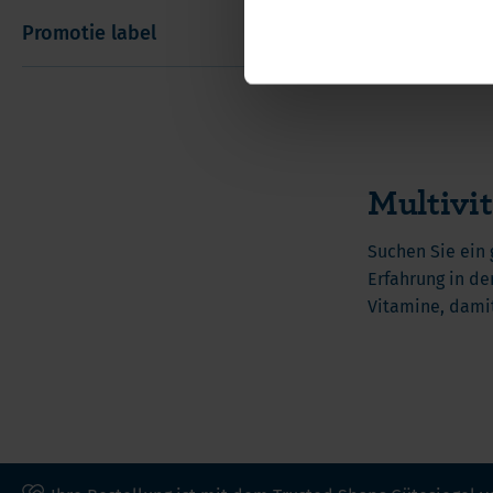
Ab
17,50 €
Promotie label
21 Vitamine und Mi
Multivi
Suchen Sie ein 
Erfahrung in de
Vitamine, damit