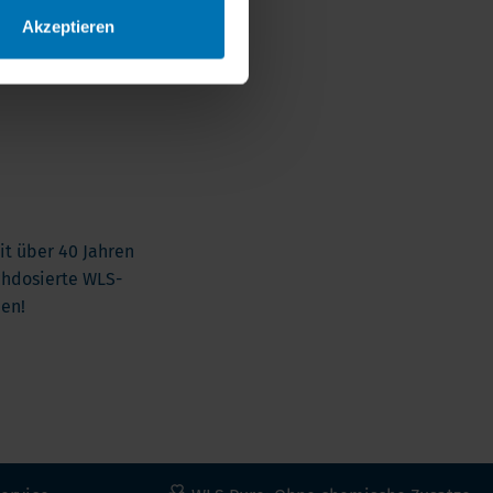
Akzeptieren
h
it über 40 Jahren
ochdosierte WLS-
nen!