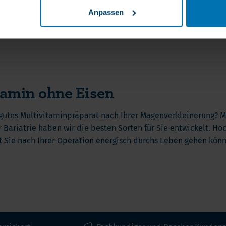
Ab
17,50 €
Anpassen
neralstoffe
Einfach im Alltag – nur 1 Kapsel täglic
tamin ohne Eisen
gutes Multivitaminpräparat nach Ihrer Magenverkleinerung? M
r Bariatrie haben wir die besten Sorten für Sie entwickelt. H
 Sie nach Ihrer Operation energisch durchs Leben gehen kön