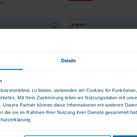
nk
Angebot!
Details
n
tzererlebnis zu bieten, verwenden wir Cookies für Funktionen, 
rkehrs. Mit Ihrer Zustimmung teilen wir Nutzungsdaten mit unse
. Unsere Partner können diese Informationen mit weiteren Date
der die sie im Rahmen Ihrer Nutzung ihrer Dienste gesammelt ha
chutzerklärung.
on Multivitamin
Bariatric Fusion Multivitam
 Eisen - 2 am Tag
Kapseln Ohne Eisen - 1 am 