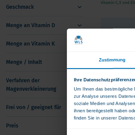
Vitamin C, E und Zi
Geschmack
Menge an Vitamin D
Menge an Vitamin K
Zustimmung
Menge / Inhalt
Ihre Datenschutzpräferenze
Verfahren der
Magenverkleinerung
Um Ihnen das bestmögliche Nu
zur Analyse unseres Datenve
soziale Medien und Analysen
Frei von / geeignet für
ihnen bereitgestellt haben o
finden Sie in unserer Datens
Bariatric Fusi
Capsules Ohne
Preis