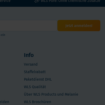
ervice
WLS Pure: Ohne chemische Zusatze
Jetzt anmelden!
 ein
Info
Versand
Staffelrabatt
Paketdienst DHL
WLS Qualität
Über WLS Products und Melanie
melden
WLS Broschüren