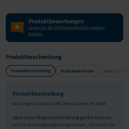
Produktbewertungen
Lesen Sie die Erfahrungsberichte anderer
Kunden
Persönlicher
Tipp
von
Produktbeschreibung
Beppie
Produktbeschreibung
Produktmerkmale
Inhaltsstoffe
Nach
einer
Produktbeschreibung
Magenverkleinerung
gehört
WLS Original Calcium Soft Chew Caramel, 90 Stück
WLS
Kalzium
Original
Nach einer Magenverkleinerung gehört Kalzium
zu
Calcium
zu den Nahrungsergänzungsmitteln, die Ihnen für
den