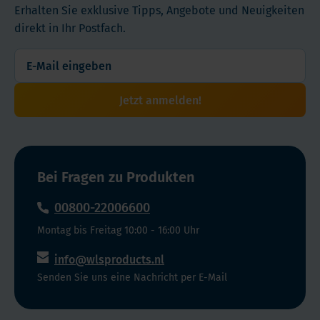
die
werden.
Erhalten Sie exklusive Tipps, Angebote und Neuigkeiten
nach
Mineralien
direkt in Ihr Postfach.
Art
Hinweis:
Calciumhaltigen
in
der
Präparate darfen nicht
Ihrem
Operation.
gleichzeitig mit
Multitalent
Befolgen
eisenhaltige Präparaten
die
Jetzt anmelden!
Sie
eingenommen werden, da
besten
den
sie sich gegenseitig bei
Chancen,
Rat
der Resorption stören.
optimal
Ihres
aufgenommen
Arztes,
Bei Fragen zu Produkten
Trennen Sie Calcium und
zu
oder
Eisen/eisenhaltige
werden.
00800-22006600
fragen
Multivitamin 2 Uhr
Sie
Montag bis Freitag 10:00 - 16:00 Uhr
voneinander.
unseren
info@wlsproducts.nl
Kundendienst
Produktart
Senden Sie uns eine Nachricht per E-Mail
um
Calcium
Rat.
Einnahme Form