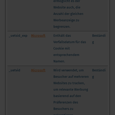
ermöglicht es der
Website auch, die
Anzahl der gleichen
Werbeanzeige zu
begrenzen.
_uetsid_exp
Microsoft
Enthält das
Beständi
Verfallsdatum für das
g
Cookie mit
entsprechendem
Namen.
_uetvid
Microsoft
Wird verwendet, um
Beständi
Besucher auf mehreren
g
Websites zu tracken,
um relevante Werbung
basierend auf den
Präferenzen des
Besuchers zu