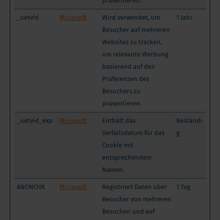
präsentieren.
_uetvid
Microsoft
Wird verwendet, um
1 Jahr
Besucher auf mehreren
Websites zu tracken,
um relevante Werbung
basierend auf den
Präferenzen des
Besuchers zu
präsentieren.
_uetvid_exp
Microsoft
Enthält das
Beständi
Verfallsdatum für das
g
Cookie mit
entsprechendem
Namen.
ANONCHK
Microsoft
Registriert Daten über
1 Tag
Besucher von mehreren
Besuchen und auf