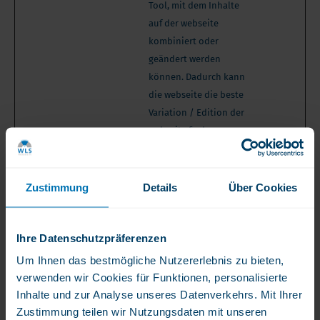
Tool, mit dem Inhalte
auf der webseite
kombiniert oder
geändert werden
können. Dadurch kann
die webseite die beste
Variation / Edition der
webseite finden.
Marketing (31)
Zustimmung
Details
Über Cookies
Marketing-Cookies werden verwendet, um Besuchern
auf Webseiten zu folgen. Die Absicht ist, Anzeigen zu
Ihre Datenschutzpräferenzen
zeigen, die relevant und ansprechend für den
Um Ihnen das bestmögliche Nutzererlebnis zu bieten,
einzelnen Benutzer sind und daher wertvoller für
verwenden wir Cookies für Funktionen, personalisierte
Publisher und werbetreibende Drittparteien sind.
Inhalte und zur Analyse unseres Datenverkehrs. Mit Ihrer
Zustimmung teilen wir Nutzungsdaten mit unseren