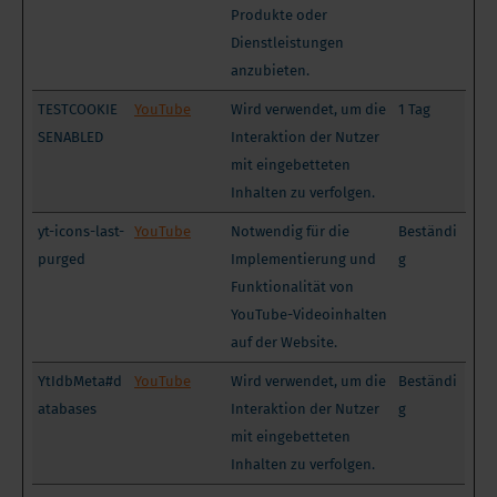
Produkte oder
Dienstleistungen
anzubieten.
TESTCOOKIE
YouTube
Wird verwendet, um die
1 Tag
SENABLED
Interaktion der Nutzer
mit eingebetteten
Inhalten zu verfolgen.
yt-icons-last-
YouTube
Notwendig für die
Beständi
purged
Implementierung und
g
Funktionalität von
YouTube-Videoinhalten
auf der Website.
YtIdbMeta#d
YouTube
Wird verwendet, um die
Beständi
atabases
Interaktion der Nutzer
g
mit eingebetteten
Inhalten zu verfolgen.