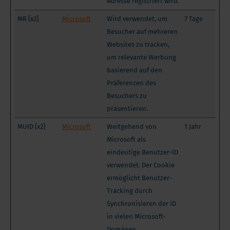
Adresse registriert wird.
MR [x2]
Microsoft
Wird verwendet, um
7 Tage
Besucher auf mehreren
Websites zu tracken,
um relevante Werbung
basierend auf den
Präferenzen des
Besuchers zu
präsentieren.
MUID [x2]
Microsoft
Weitgehend von
1 Jahr
Microsoft als
eindeutige Benutzer-ID
verwendet. Der Cookie
ermöglicht Benutzer-
Tracking durch
Synchronisieren der ID
in vielen Microsoft-
Domänen.