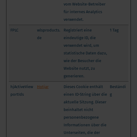
vom Website-Betreiber
für internes Analytics
verwendet.
FPLC
wlsproducts.
Registriert eine
1 Tag
de
eindeutige ID, die
verwendet wird, um
statistische Daten dazu,
wie der Besucher die
Website nutzt, zu
generieren.
hjActiveView
Hotjar
Dieses Cookie enthält
Beständi
portIds
einen ID-String über die
g
aktuelle Sitzung. Dieser
beinhaltet nicht
personenbezogene
Informationen über die
Unterseiten, die der