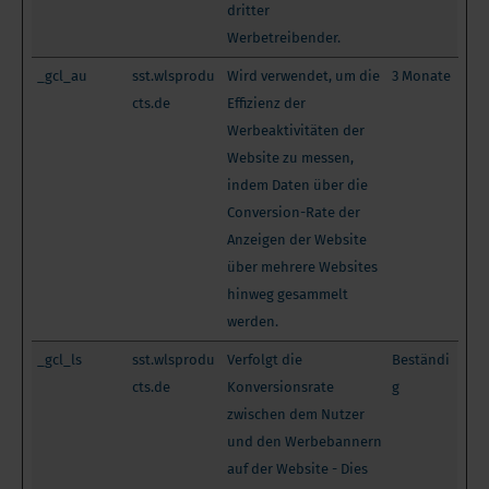
dritter
Werbetreibender.
_gcl_au
sst.wlsprodu
Wird verwendet, um die
3 Monate
cts.de
Effizienz der
Werbeaktivitäten der
Website zu messen,
indem Daten über die
Conversion-Rate der
Anzeigen der Website
über mehrere Websites
hinweg gesammelt
werden.
_gcl_ls
sst.wlsprodu
Verfolgt die
Beständi
cts.de
Konversionsrate
g
zwischen dem Nutzer
und den Werbebannern
auf der Website - Dies