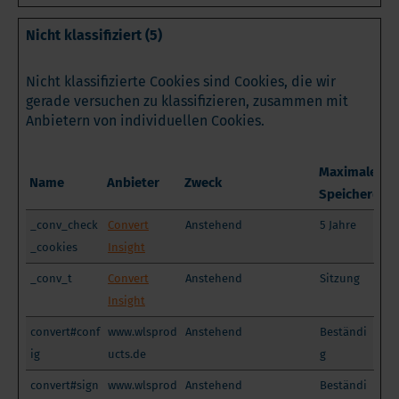
Nicht klassifiziert (5)
Nicht klassifizierte Cookies sind Cookies, die wir
gerade versuchen zu klassifizieren, zusammen mit
Anbietern von individuellen Cookies.
Maximale
Name
Anbieter
Zweck
Speicherdau
_conv_check
Convert
Anstehend
5 Jahre
_cookies
Insight
_conv_t
Convert
Anstehend
Sitzung
Insight
convert#conf
www.wlsprod
Anstehend
Beständi
ig
ucts.de
g
convert#sign
www.wlsprod
Anstehend
Beständi