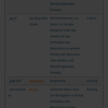
Marketingkanäle
hinweg.
_ga_#
sst.wlsprodu
Wird verwendet, um
2 Jahre
cts.de
Daten zu Google
Analytics über das
Gerät und das
Verhalten des
Besuchers zu senden.
Erfasst den Besucher
über Geräte und
Marketingkanäle
hinweg.
_gd# [x2]
Squeezely
Anstehend
Sitzung
_hjCookieTe
Hotjar
Sammelt Daten über
Sitzung
st
die Navigation und das
Verhalten des
Benutzers auf der