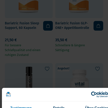
Bariatric Fusion Sleep
Bariatric Fusion GLP-
Support, 60 Kapseln
ONE+ Appetitkontrolle
21,50 €
35,50 €
Für bessere
Schnellere & längere
Schlafqualität und einen
Sättigung
ruhigen Zustand
Angebot!
Zustimmung
Details
Über Cookie