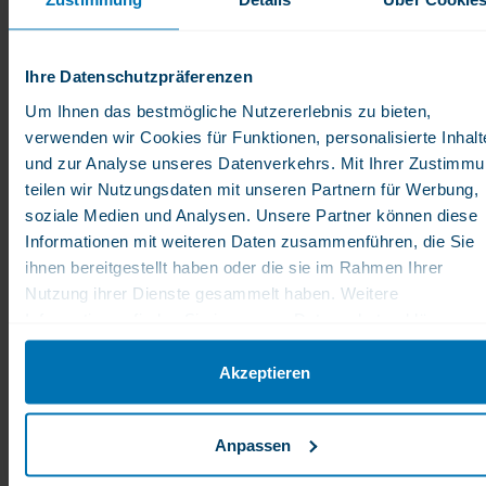
Methylenblau
Vital Nutrients GLP-1
Tabletten -
Complete -
Ihre Datenschutzpräferenzen
Metabolism Plus
Breitspektrum
Gewichtskontrolle
Um Ihnen das bestmögliche Nutzererlebnis zu bieten,
39,00 €
69,00 €
verwenden wir Cookies für Funktionen, personalisierte Inhalt
Den Stoffwechsel mit
Fördert langfristig eine
Methylenblau ankurbeln
stabile
und zur Analyse unseres Datenverkehrs. Mit Ihrer Zustimm
Appetitregulierung
teilen wir Nutzungsdaten mit unseren Partnern für Werbung,
soziale Medien und Analysen. Unsere Partner können diese
Informationen mit weiteren Daten zusammenführen, die Sie
ihnen bereitgestellt haben oder die sie im Rahmen Ihrer
Nutzung ihrer Dienste gesammelt haben. Weitere
Informationen finden Sie in unserer Datenschutzerklärung.
Akzeptieren
Nicht lieferbar
Anpassen
Bariatric Fusion GLP-
Bariatric Fusion GLP-
ONE Support
ONE Support