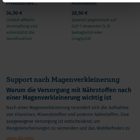
Prebiotisches
Multivitamin
Ballaststoffpulver
34,50 €
28,50 €
Lindert effektiv
Speziell abgestimmt auf
Verstopfung und
GLP-1-Anwender (z. B.
unterstützt die
Semaglutid oder
Darmfunktion
Liraglutid)
Support nach Magenverkleinerung
Warum die Versorgung mit Nährstoffen nach
einer Magenverkleinerung wichtig ist
Nach einer Magenverkleinerung verändert sich die Aufnahme
von Vitaminen, Mineralstoffen und anderen Nährstoffen. Eine
ausgewogene Versorgung ist entscheidend, um
Mangelerscheinungen zu vermeiden und das Wohlbefinden zu
unterstützen.
Lesen Sie mehr