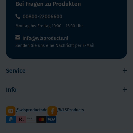
Bei Fragen zu Produkten
00800-22006600
Montag bis Freitag 10:00 - 16:00 Uhr
info@wlsproducts.nl
Senden Sie uns eine Nachricht per E-Mail
Service
Widerrufsrecht
Info
Impressum
Haftungsausschluss
Versand
@wlsproductsde
/WLSProducts
Sitemap
Staffelrabatt
Cookies
Paketdienst DHL
Hilfe! Ich kann mich nicht anmelden
WLS Qualität