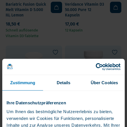
Bariatric Fusion Quick
Veridance Vitamin D3
Melt Vitamin D 5.000
50.000 Pure 12
IU, Lemon
Kapseln
18,50 €
17,00 €
Schnell auflösende
12 Kapseln
Vitamin D3-Tablette
Zustimmung
Details
Über Cookies
Ihre Datenschutzpräferenzen
WLS Vitamin D3
WLS Vitamin D3
Um Ihnen das bestmögliche Nutzererlebnis zu bieten,
20.000 Pure
50.000 Pure, für
verwenden wir Cookies für Funktionen, personalisierte
Stosstherapie
Inhalte und zur Analyse unseres Datenverkehrs. Mit Ihrer