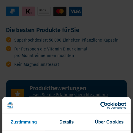
Die besten Produkte für Sie
Superhochdosiert 50.000 Einheiten Pflanzliche Kapseln
Fur Personen die Vitamin D nur einmal
pro Monat einnehmen möchten
Kein Magnesiumstearat
Produktbewertungen
Lesen Sie die Erfahrungsberichte anderer
Kunden
Zustimmung
Details
Über Cookies
Produktbeschreibung