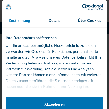
oder die Verschreibung von Medikamenten.
Zustimmung
Details
Über Cookies
Fachkundiger und Rascher Kundenservice
WLS Pure: Ohne chemische Zusatze
Ihre Datenschutzpräferenzen
Bleib immer am Puls
Um Ihnen das bestmögliche Nutzererlebnis zu bieten,
verwenden wir Cookies für Funktionen, personalisierte
der Zeit!
Inhalte und zur Analyse unseres Datenverkehrs. Mit Ihrer
Zustimmung teilen wir Nutzungsdaten mit unseren
Erhalten Sie exklusive Tipps, Angebote und Neuigkeiten
Partnern für Werbung, soziale Medien und Analysen.
direkt in Ihr Postfach.
Unsere Partner können diese Informationen mit weiteren
Daten zusammenführen, die Sie ihnen bereitgestellt
haben oder die sie im Rahmen Ihrer Nutzung ihrer
Dienste gesammelt haben. Weitere Informationen finden
Jetzt anmelden!
Sie in unserer Datenschutzerklärung.
Akzeptieren