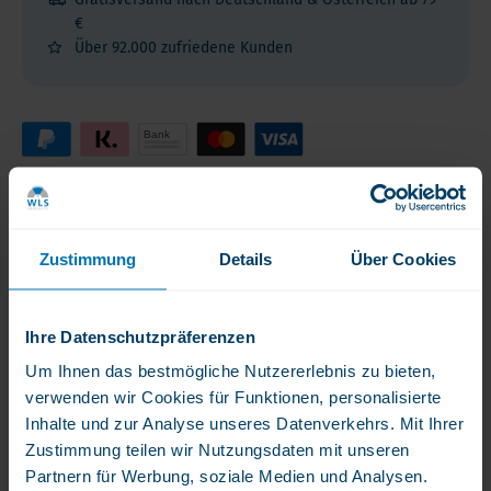
€
Über 92.000 zufriedene Kunden
Die besten Produkte für Sie
Dieser Nahrungsergänzungspräparate liefern eine optimale
Zustimmung
Details
Über Cookies
Nährstoffkombination
Ihre Grundversorgung für einen aktiven und vitalen
Lebensstil!
Ihre Datenschutzpräferenzen
Um Ihnen das bestmögliche Nutzererlebnis zu bieten,
verwenden wir Cookies für Funktionen, personalisierte
Produktbewertungen
Inhalte und zur Analyse unseres Datenverkehrs. Mit Ihrer
Lesen Sie die Erfahrungsberichte anderer
Zustimmung teilen wir Nutzungsdaten mit unseren
Kunden
Partnern für Werbung, soziale Medien und Analysen.