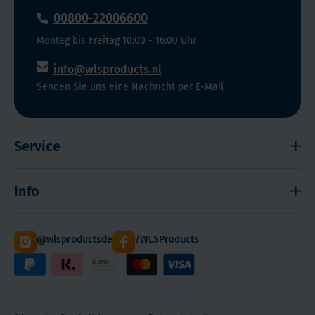
Entwicklung
(maximal
00800-22006600
Ihrer
1
und
Montag bis Freitag 10:00 - 16:00 Uhr
Stunde nach
Ihrer
dem
info@wlsproducts.nl
Kinder.
Fang
Senden Sie uns eine Nachricht per E-Mail
wird
das
Öl
Service
verarbeitet),
gesundem
Widerrufsrecht
Seefisch
Info
Impressum
hergestellt.
Wir
Haftungsausschluss
Versand
verwenden
@wlsproductsde
/WLSProducts
Sitemap
Staffelrabatt
KEINE
Cookies
Paketdienst DHL
minderwertigen
Ersatzprodukte.
Hilfe! Ich kann mich nicht anmelden
WLS Qualität
Über WLS Products und Melanie