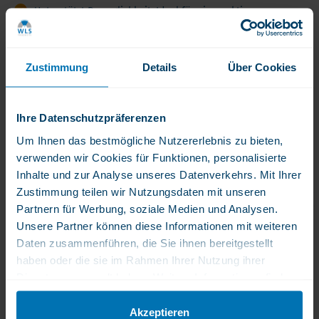
Unterstützt Beweglichkeit: Ideal für einen aktiven
Lebensstil
Zustimmung
Details
Über Cookies
Produktbewertungen
Lesen Sie die Erfahrungsberichte anderer
Kunden
Ihre Datenschutzpräferenzen
Um Ihnen das bestmögliche Nutzererlebnis zu bieten,
Die
verwenden wir Cookies für Funktionen, personalisierte
Produktbeschreibung
Gesundheit
Inhalte und zur Analyse unseres Datenverkehrs. Mit Ihrer
der
Zustimmung teilen wir Nutzungsdaten mit unseren
Produktbeschreibung
Produktmerkmale
Inhaltsstoffe
Partnern für Werbung, soziale Medien und Analysen.
Gelenke
Veridance
Unsere Partner können diese Informationen mit weiteren
ist
Glucosamine
Daten zusammenführen, die Sie ihnen bereitgestellt
entscheidend
Kapseln
haben oder die sie im Rahmen Ihrer Nutzung ihrer
Produktbeschreibung
für
Dienste gesammelt haben. Weitere Informationen finden
die
Unsere
Veridance Glucosamine Kapseln
Sie in unserer Datenschutzerklärung.
täglichen
Glucosamin-
Akzeptieren
Aktivitäten.
Kapseln