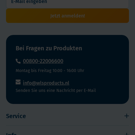
die
Gefahr
Jetzt anmelden!
einer
versehentlichen
Überdosierung
ist
Bei Fragen zu Produkten
so
gut
00800-22006600
wie
Montag bis Freitag 10:00 - 16:00 Uhr
nicht
vorhanden.
info@wlsproducts.nl
Senden Sie uns eine Nachricht per E-Mail
Service
Widerrufsrecht