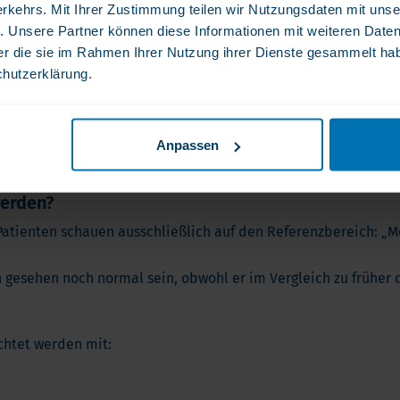
rkehrs. Mit Ihrer Zustimmung teilen wir Nutzungsdaten mit unse
r wird die Behandlung
. Unsere Partner können diese Informationen mit weiteren Date
zusätzliche Vitamine.“
der die sie im Rahmen Ihrer Nutzung ihrer Dienste gesammelt ha
chutzerklärung.
senmangel kann mehrere Monate benötigen, um sich zu normali
Anspruch nehmen.
Anpassen
pätere Korrekturmaßnahmen.
werden?
atienten schauen ausschließlich auf den Referenzbereich: „Mei
h gesehen noch normal sein, obwohl er im Vergleich zu früher
htet werden mit: