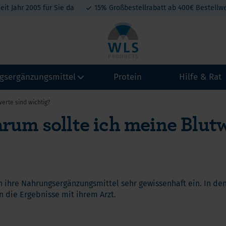
eit Jahr 2005 für Sie da
15% Großbestellrabatt ab 400€ Bestellwe
gsergänzungsmittel
Protein
Hilfe & Rat
erte sind wichtig?
arum sollte ich meine Blutw
amine
Vitamin A
Calcium
Kollagen
eralien
Magenb
Vitamin B
Magnesium
tein-Produkte
Schlau
Vitamin C
Eisen
atonin
Omega 
 ihre Nahrungsergänzungsmittel sehr gewissenhaft ein. In den
Vitamin D3
Jod, Kalium, Kupfer, Selen
A
t belang van Calcium na een maagverkleining
die Ergebnisse mit ihrem Arzt.
Vitamin D3+K2
Zink
Mini By
hium
lcium en Vitamine D na een maagverkleining
Vitamin E
hylenblau