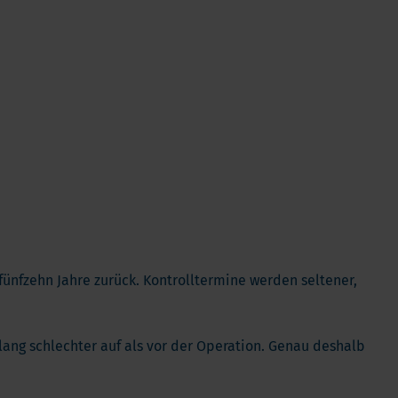
Verdauung und Blase
Vegan
Vitamin D
Bücher
Spike-Detox
 fünfzehn Jahre zurück. Kontrolltermine werden seltener,
ang schlechter auf als vor der Operation. Genau deshalb