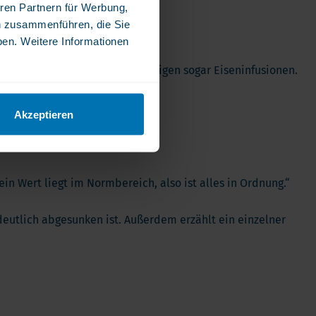
ren Partnern für Werbung,
n zusammenführen, die Sie
ben. Weitere Informationen
sieren. Manche Patienten benötigen sogar Eiseninfusionen.
Akzeptieren
n Wert liegt im Normbereich, also ist alles in Ordnung.“
 deutlich abgesunken ist. Außerdem erzählt ein einzelner