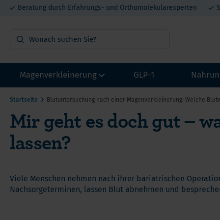
Beratung durch Erfahrungs- und Orthomolekularexperten
S
Magenverkleinerung
GLP-1
Nahrun
Startseite
Blutuntersuchung nach einer Magenverkleinerung: Welche Blutw
Mir geht es doch gut – w
OP Vorbereitung
Vit
lassen?
Probepakete
Min
Multivitamin mit Eisen
Pro
Multivitamin ohne Eisen
Mel
Viele Menschen nehmen nach ihrer bariatrischen Operation
Calcium
DHE
He
Nachsorgeterminen, lassen Blut abnehmen und besprechen 
Eisen
Lit
Ca
Proteine
Met