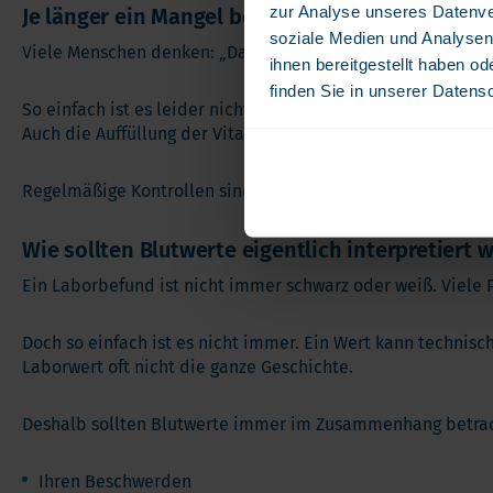
zur Analyse unseres Datenve
Je länger ein Mangel besteht, desto schwierige
soziale Medien und Analysen
Viele Menschen denken: „Dann nehme ich einfach ein paar 
ihnen bereitgestellt haben o
finden Sie in unserer Datens
So einfach ist es leider nicht immer. Ein ausgeprägter Ei
Auch die Auffüllung der Vitamin-D-Speicher kann Zeit in 
Regelmäßige Kontrollen sind deshalb oft einfacher als s
Wie sollten Blutwerte eigentlich interpretiert 
Ein Laborbefund ist nicht immer schwarz oder weiß. Viele P
Doch so einfach ist es nicht immer. Ein Wert kann technisc
Laborwert oft nicht die ganze Geschichte.
Deshalb sollten Blutwerte immer im Zusammenhang betrac
Ihren Beschwerden