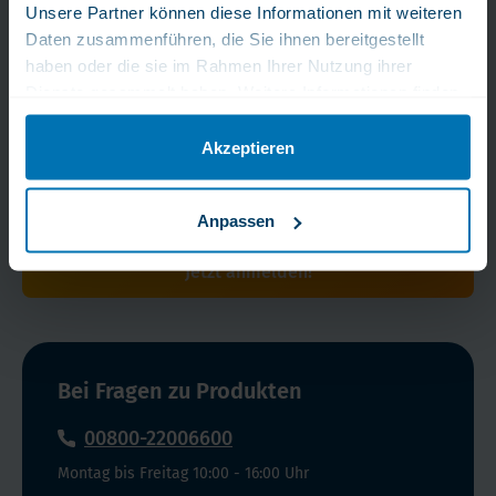
Fachkundiger und Rascher Kundenservice
Unsere Partner können diese Informationen mit weiteren
Bleib immer am Puls
Daten zusammenführen, die Sie ihnen bereitgestellt
haben oder die sie im Rahmen Ihrer Nutzung ihrer
der Zeit!
Dienste gesammelt haben. Weitere Informationen finden
Sie in unserer Datenschutzerklärung.
Erhalten Sie exklusive Tipps, Angebote und Neuigkeiten
Akzeptieren
direkt in Ihr Postfach.
Anpassen
Jetzt anmelden!
Bei Fragen zu Produkten
00800-22006600
Montag bis Freitag 10:00 - 16:00 Uhr