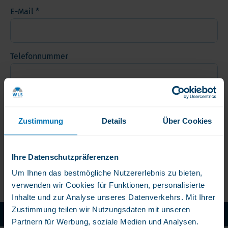
E-Mail
Telefonnummer
Was ist Ihre Meinung?
Zustimmung
Details
Über Cookies
Ihre Datenschutzpräferenzen
Absenden
Um Ihnen das bestmögliche Nutzererlebnis zu bieten,
verwenden wir Cookies für Funktionen, personalisierte
Inhalte und zur Analyse unseres Datenverkehrs. Mit Ihrer
Zustimmung teilen wir Nutzungsdaten mit unseren
WLS Pure: Ohne chemische Zusatze
Partnern für Werbung, soziale Medien und Analysen.