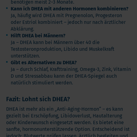
benötigen meist 2–3 Monate.
Kann ich DHEA mit anderen Hormonen kombinieren?
Ja, häufig wird DHEA mit Pregnenolon, Progesteron
oder Estriol kombiniert – jedoch nur nach ärztlicher
Abklärung.
Hilft DHEA bei Männern?
Ja – DHEA kann bei Männern über 40 die
Testosteronproduktion, Libido und Muskelkraft
unterstützen.
Gibt es Alternativen zu DHEA?
Ja – durch Schlaf, Krafttraining, Omega-3, Zink, Vitamin
D und Stressabbau kann der DHEA-Spiegel auch
natürlich stimuliert werden.
Fazit: Lohnt sich DHEA?
DHEA ist mehr als ein „Anti-Aging-Hormon“ – es kann
gezielt bei Erschöpfung, Libidoverlust, Hautalterung
oder Kinderwunsch eingesetzt werden. Es bietet eine
sanfte, hormonunterstützende Option. Entscheidend ist
jedoch: Blutwerte prüfen lassen, ärztlich begleiten und