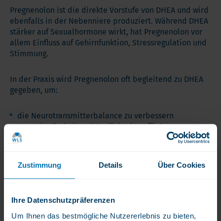
Pregnenolon ist die direkte Vorstufe von DHEA und wird
ebenfalls in der Nebenniere produziert. Während DHEA
stärker auf Sexualhormone wirkt, hat Pregnenolon vor
allem Einfluss auf Gehirnfunktion, Stressregulation und
Stimmung.
In der Praxis wird Pregnenolon oft begleitend zu DHEA
gegeben, um:
die Neurotransmitterbalance zu verbessern
mentale Klarheit und Gedächtnis zu fördern
eine umfassendere hormonelle Unterstützung zu
bieten
Zustimmung
Details
Über Cookies
Typische Dosierung von Pregnenolon: 5–25 mg täglich,
meist morgens. Eine gleichzeitige Einnahme mit DHEA
sollte stets hormonell abgeklärt und individuell
Ihre Datenschutzpräferenzen
eingestellt werden.
Um Ihnen das bestmögliche Nutzererlebnis zu bieten,