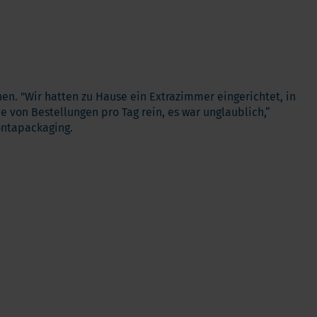
Verdauung und Blase
Vegan
Vitamin D
Bücher
Spike-Detox
n. "Wir hatten zu Hause ein Extrazimmer eingerichtet, in
 von Bestellungen pro Tag rein, es war unglaublich,“
ontapackaging.