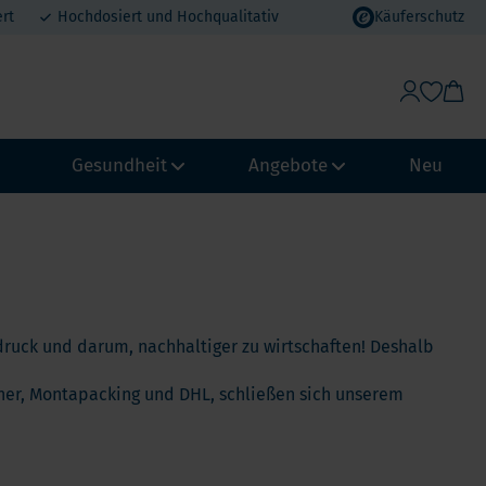
rt
Hochdosiert und Hochqualitativ
Käuferschutz
Gesundheit
Angebote
Neu
Gewichtskontrolle & Stoffwechsel
Vorteilspakete
Abwehrkraft und Immunsystem
MHD Angebote
ypass
Biohacking
Urlaubsvorteil
ruck und darum, nachhaltiger zu wirtschaften! Deshalb
chmagen
NeuroVitality & Nootropics
Erdbeer-Rabatt
Loop
ner, Montapacking und DHL, schließen sich unserem
Perimenopause
pass
Frauen Gesundheit
Männergesundheit