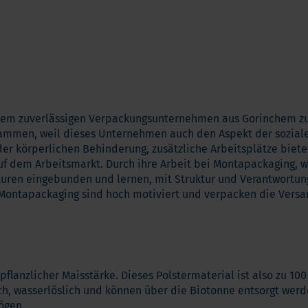
it dem zuverlässigen Verpackungsunternehmen aus Gorinchem 
ammen, weil dieses Unternehmen auch den Aspekt der sozialen
der körperlichen Behinderung, zusätzliche Arbeitsplätze bie
uf dem Arbeitsmarkt. Durch ihre Arbeit bei Montapackaging, w
kturen eingebunden und lernen, mit Struktur und Verantwortun
Montapackaging sind hoch motiviert und verpacken die Versand
flanzlicher Maisstärke. Dieses Polstermaterial ist also zu 10
atisch, wasserlöslich und können über die Biotonne entsorgt w
ögen.