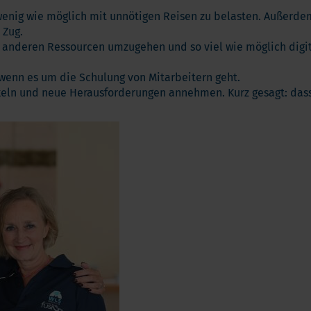
Vitamin K
ga 3
enig wie möglich mit unnötigen Reisen zu belasten. Außerdem
Multivitamin
 Zug.
biotika
anderen Ressourcen umzugehen und so viel wie möglich digital z
Vitamin-Testen
dauungsenzyme
lstoffe
wenn es um die Schulung von Mitarbeitern geht.
ckeln und neue Herausforderungen annehmen. Kurz gesagt: dass