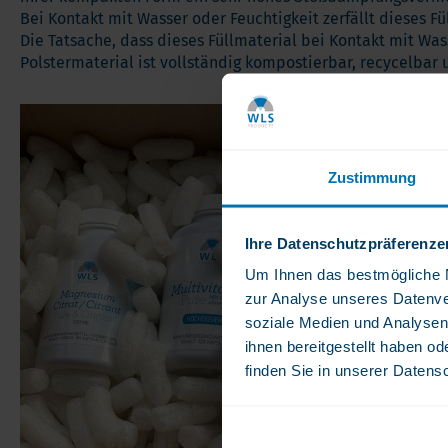
Bei Kontakt mit Wasser oder Feuchtigkeit zerfällt dieses Fül
Die Tatsache, dass dieses Füllmaterial bei Kontakt mit Was
Polstermaterial ist vollständig kompostierbar, recycelba
Zustimmung
Ihre Datenschutzpräferenze
Um Ihnen das bestmögliche Nu
zur Analyse unseres Datenve
soziale Medien und Analysen
ihnen bereitgestellt haben o
finden Sie in unserer Datens