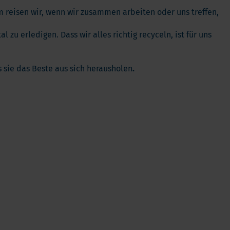
Kinder
 reisen wir, wenn wir zusammen arbeiten oder uns treffen,
Allergie und Respiration
u erledigen. Dass wir alles richtig recyceln, ist für uns
Antioxidans und Entgiftung
Diabetes
 sie das Beste aus sich herausholen
.
Energie
Gehirn und Geisteszustand
Herz und Blutgefäße
Haare, Haut & Nägel
Knochen
Leber
Reiseapotheke
Schlafen
Schilddrusenprobleme
Schmerz