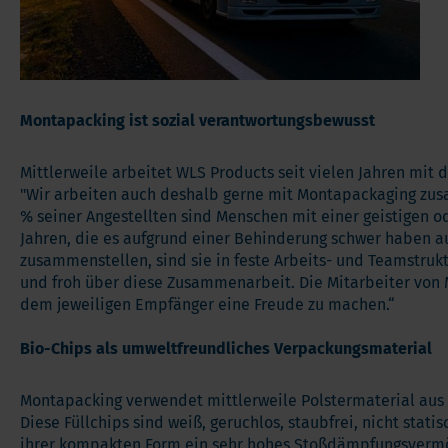
Montapacking ist sozial verantwortungsbewusst
Mittlerweile arbeitet WLS Products seit vielen Jahren m
"Wir arbeiten auch deshalb gerne mit Montapackaging zus
% seiner Angestellten sind Menschen mit einer geistigen o
Jahren, die es aufgrund einer Behinderung schwer haben a
zusammenstellen, sind sie in feste Arbeits- und Teamstru
und froh über diese Zusammenarbeit. Die Mitarbeiter von 
dem jeweiligen Empfänger eine Freude zu machen.“
Bio-Chips als umweltfreundliches Verpackungsmaterial
Montapacking verwendet mittlerweile Polstermaterial aus p
Diese Füllchips sind weiß, geruchlos, staubfrei, nicht st
ihrer kompakten Form ein sehr hohes Stoßdämpfungsverm