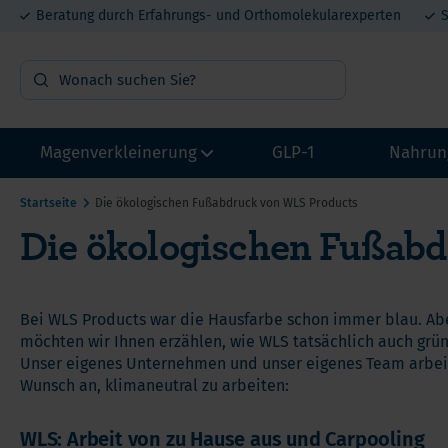
Beratung durch Erfahrungs- und Orthomolekularexperten
S
Magenverkleinerung
GLP-1
Nahrun
Startseite
Die ökologischen Fußabdruck von WLS Products
Die ökologischen Fußab
OP Vorbereitung
Vit
Probepakete
Min
Multivitamin mit Eisen
Pro
Bei WLS Products war die Hausfarbe schon immer blau. Abe
Multivitamin ohne Eisen
Mel
möchten wir Ihnen erzählen, wie WLS tatsächlich auch grü
Unser eigenes Unternehmen und unser eigenes Team arbeit
Calcium
DHE
He
Wunsch an, klimaneutral zu arbeiten:
Eisen
Lit
Ca
Proteine
Met
WLS: Arbeit von zu Hause aus und Carpooling