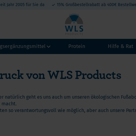
eit Jahr 2005 für Sie da
15% Großbestellrabatt ab 400€ Bestellwe
gsergänzungsmittel
Protein
Hilfe & Rat
druck von WLS Products
amine
Vitamin A
Calcium
Kollagen
eralien
Magenb
Vitamin B
Magnesium
tein-Produkte
r natürlich geht es uns auch um unseren ökologischen Fußabd
Schlau
Vitamin C
Eisen
atonin
n macht.
Omega 
en so verantwortungsvoll wie möglich, aber auch unsere Part
Vitamin D3
Jod, Kalium, Kupfer, Selen
A
t belang van Calcium na een maagverkleining
Vitamin D3+K2
Zink
Mini By
hium
lcium en Vitamine D na een maagverkleining
Vitamin E
hylenblau