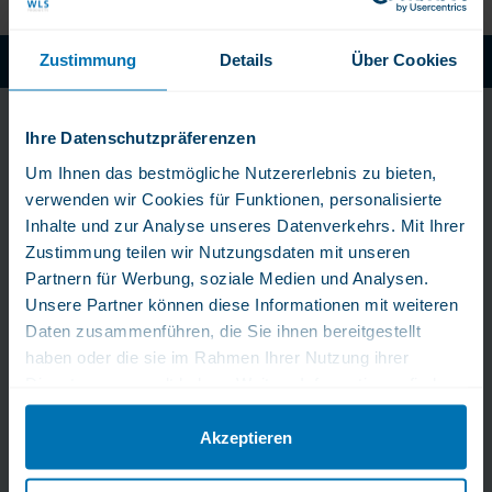
Zustimmung
Details
Über Cookies
Fachkundiger und Rascher Kundenservice
Bleib immer am Puls
Ihre Datenschutzpräferenzen
der Zeit!
Um Ihnen das bestmögliche Nutzererlebnis zu bieten,
verwenden wir Cookies für Funktionen, personalisierte
Erhalten Sie exklusive Tipps, Angebote und Neuigkeiten
Inhalte und zur Analyse unseres Datenverkehrs. Mit Ihrer
direkt in Ihr Postfach.
Zustimmung teilen wir Nutzungsdaten mit unseren
Partnern für Werbung, soziale Medien und Analysen.
Unsere Partner können diese Informationen mit weiteren
Daten zusammenführen, die Sie ihnen bereitgestellt
haben oder die sie im Rahmen Ihrer Nutzung ihrer
Jetzt anmelden!
Dienste gesammelt haben. Weitere Informationen finden
Sie in unserer Datenschutzerklärung.
Akzeptieren
Bei Fragen zu Produkten