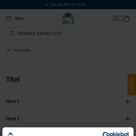
Seit Jahr 2005 für Sie da
Menu
Startseite
Titel
Kontakt
Item 1
Antwoord
Item 2
antwoord