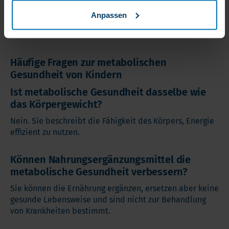
Vitamin-D-Tropfen oder andere Ergänzungen in die
Morgenroutine integrieren, sofern sie altersgerecht
Anpassen
sind.
Feste Essens- und Schlafenszeiten einhalten.
Häufige Fragen zur metabolischen
Gesundheit von Kindern
Ist metabolische Gesundheit dasselbe wie
das Körpergewicht?
Nein. Sie beschreibt die Fähigkeit des Körpers, Energie
effizient zu nutzen.
Können Nahrungsergänzungsmittel die
metabolische Gesundheit verbessern?
Sie können die Ernährung ergänzen, ersetzen aber keine
gesunde Lebensweise und sind nicht zur Behandlung
von Krankheiten bestimmt.