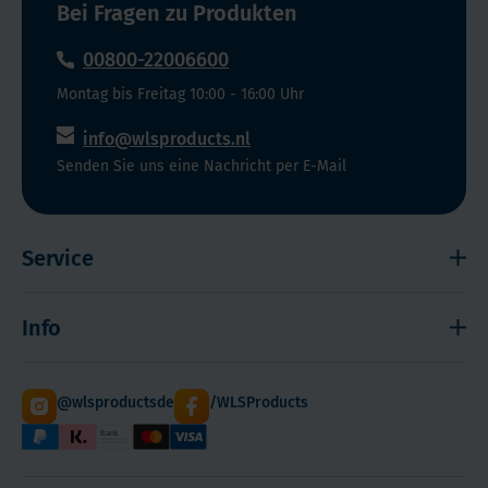
Bei Fragen zu Produkten
00800-22006600
Montag bis Freitag 10:00 - 16:00 Uhr
info@wlsproducts.nl
Senden Sie uns eine Nachricht per E-Mail
Service
Widerrufsrecht
Info
Impressum
Haftungsausschluss
Versand
@wlsproductsde
/WLSProducts
Sitemap
Staffelrabatt
Cookies
Paketdienst DHL
Hilfe! Ich kann mich nicht anmelden
WLS Qualität