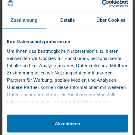
Oft sind es kleine und regelmäßige Gewohnheiten, die
eine stabile metabolische Basis fördern. Dazu gehören:
Zustimmung
Details
Über Cookies
tägliche Bewegung, auch kurze Einheiten,
feste Schlafenszeiten,
Ruhe beim Essen,
Ihre Datenschutzpräferenzen
gemeinsame Mahlzeiten,
Um Ihnen das bestmögliche Nutzererlebnis zu bieten,
Vorbildverhalten der Eltern.
verwenden wir Cookies für Funktionen, personalisierte
Inhalte und zur Analyse unseres Datenverkehrs. Mit Ihrer
Bewegung muss nicht anstrengend sein – kurze
Zustimmung teilen wir Nutzungsdaten mit unseren
Spaziergänge, ein paar Minuten Spielen im Freien oder
Partnern für Werbung, soziale Medien und Analysen.
kleine Aktivpausen im Haus reichen bereits aus.
Unsere Partner können diese Informationen mit weiteren
Daten zusammenführen, die Sie ihnen bereitgestellt
Wie können Eltern die metabolische
haben oder die sie im Rahmen Ihrer Nutzung ihrer
Gesundheit praktisch unterstützen?
Dienste gesammelt haben. Weitere Informationen finden
Ein Frühstück mit einer Eiweißkomponente einbauen.
Sie in unserer Datenschutzerklärung.
Kurze Spaziergänge vor oder nach der Schule.
Akzeptieren
Obst und Gemüse sichtbar bereitstellen.