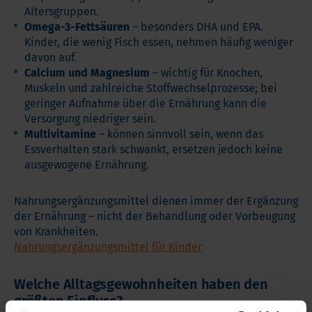
Altersgruppen.
Omega-3-Fettsäuren
– besonders DHA und EPA.
Kinder, die wenig Fisch essen, nehmen häufig weniger
davon auf.
Calcium und Magnesium
– wichtig für Knochen,
Muskeln und zahlreiche Stoffwechselprozesse; bei
geringer Aufnahme über die Ernährung kann die
Versorgung niedriger sein.
Multivitamine
– können sinnvoll sein, wenn das
Essverhalten stark schwankt, ersetzen jedoch keine
ausgewogene Ernährung.
Nahrungsergänzungsmittel dienen immer der Ergänzung
der Ernährung – nicht der Behandlung oder Vorbeugung
von Krankheiten.
Nahrungsergänzungsmittel für Kinder
Welche Alltagsgewohnheiten haben den
größten Einfluss?