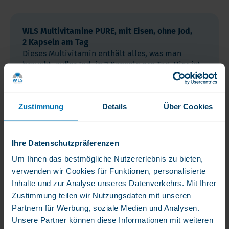
WLS Multivitamine PURE, mit Eisen, ohne Jod,
2 Kapseln am Tag
Dieses Multivitamin enthält alles, was man
braucht, außer Jod, in 2 Kapseln pro Tag. Hier ist
pro Tag 30 mg Eisen enthalten.
Dieses Multivitaminpräparat ist ideal für
Personen, die Schwierigkeiten haben, eine 1-pro-
Zustimmung
Details
Über Cookies
Tag-Kapsel zu vertragen.
Es ist auch ideal für Menschen mit
Schilddrüsenerkrankungen wie
Hashimoto
Ihre Datenschutzpräferenzen
geeignet, da sie wenig oder kein Jod haben
dürfen.
Um Ihnen das bestmögliche Nutzererlebnis zu bieten,
verwenden wir Cookies für Funktionen, personalisierte
WLS Multivitamine PURE, ohne Eisen
Inhalte und zur Analyse unseres Datenverkehrs. Mit Ihrer
2 Kapsel am Tag
Zustimmung teilen wir Nutzungsdaten mit unseren
Dieses Multivitamin enthält alles, was man
Partnern für Werbung, soziale Medien und Analysen.
braucht, außer Eisen, in 2 Kapseln pro Tag.
Unsere Partner können diese Informationen mit weiteren
Ideal für Personen mit einem zu hohen