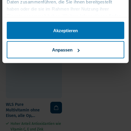
Daten zusammenführen, die Sie ihnen bereitgestellt
Eisengehalt oder für Personen, die Eisen in ihrem
haben oder die sie im Rahmen Ihrer Nutzung ihrer
Multivitaminpräparat nur schwer vertragen.
Dienste gesammelt haben. Weitere Informationen finden
Sie in unserer Datenschutzerklärung.
Akzeptieren
Anpassen
WLS Pure
Multivitamin ohne
Eisen, alle Op,
Kapseln
Hoher Anteil Antioxidantien wie
Vitamin C, E und Zink