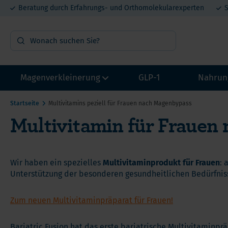
Beratung durch Erfahrungs- und Orthomolekularexperten
S
Magenverkleinerung
GLP-1
Nahrun
Startseite
Multivitamins peziell für Frauen nach Magenbypass
Multivitamin für Frauen
OP Vorbereitung
Vit
Probepakete
Min
Multivitamin mit Eisen
Pro
Wir haben ein spezielles
Multivitaminprodukt für Frauen
: 
Multivitamin ohne Eisen
Mel
Unterstützung der besonderen gesundheitlichen Bedürfnis
Calcium
DHE
He
Zum neuen Multivitaminpräparat für Frauen!
Eisen
Lit
Ca
Proteine
Met
Bariatric Fusion hat das erste bariatrische Multivitaminprä