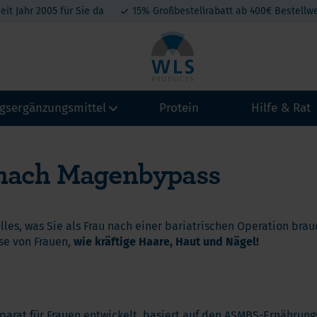
eit Jahr 2005 für Sie da
15% Großbestellrabatt ab 400€ Bestellwe
gsergänzungsmittel
Protein
Hilfe & Rat
 nach Magenbypass
amine
Vitamin A
Calcium
Kollagen
eralien
Magenb
Vitamin B
Magnesium
tein-Produkte
alles, was Sie als Frau nach einer bariatrischen Operation bra
Schlau
Vitamin C
Eisen
atonin
se von Frauen,
wie kräftige Haare, Haut und Nägel!
Omega 
Vitamin D3
Jod, Kalium, Kupfer, Selen
A
t belang van Calcium na een maagverkleining
Vitamin D3+K2
Zink
Mini By
hium
lcium en Vitamine D na een maagverkleining
Vitamin E
hylenblau
parat für Frauen entwickelt, basiert auf den ASMBS-Ernährungs