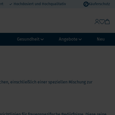
rt
Hochdosiert und Hochqualitativ
Käuferschutz
Gesundheit
Angebote
Neu
Gewichtskontrolle & Stoffwechsel
Vorteilspakete
Abwehrkraft und Immunsystem
MHD Angebote
ypass
Biohacking
Urlaubsvorteil
uchen, einschließlich einer speziellen Mischung zur
chmagen
NeuroVitality & Nootropics
Erdbeer-Rabatt
Loop
Perimenopause
pass
Frauen Gesundheit
Männergesundheit
richtlinien für frauenspezifische Bedürfnisse. Diese reine