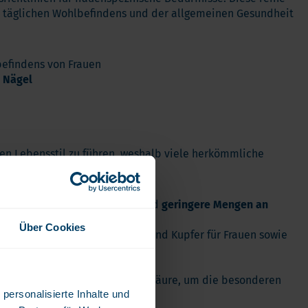
Kinder
es täglichen Wohlbefindens und der allgemeinen Gesundheit
Allergie und Respiration
Antioxidans und Entgiftung
befindens von Frauen
Diabetes
 Nägel
Energie
Gehirn und Geisteszustand
Herz und Blutgefäße
en Lebensstil zu führen, weshalb viele herkömmliche
Haare, Haut & Nägel
Knochen
Leber
gel
höhere Mengen an Eisen
und
geringere Mengen an
Reiseapotheke
Über Cookies
, Folsäure, Vitamin B12, Zink und Kupfer für Frauen sowie
Schlafen
uen.
Schilddrusenprobleme
ioflavonoide, PABA und Hyaluronsäure, um die besonderen
Schmerz
personalisierte Inhalte und