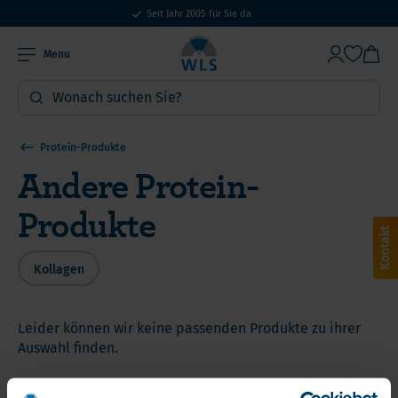
Seit Jahr 2005 für Sie da
15% Großbestellrabatt ab 400€ Bestellwert
Menu
Protein-Produkte
Andere Protein-
Produkte
Kontakt
Kollagen
Leider können wir keine passenden Produkte zu ihrer
Auswahl finden.