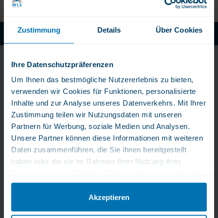
Zustimmung
Details
Über Cookies
Fachkundiger und Rascher Kundenservice
WLS Pure: Ohne chemische Zusatze
Bleib immer am Puls
Ihre Datenschutzpräferenzen
Um Ihnen das bestmögliche Nutzererlebnis zu bieten,
der Zeit!
verwenden wir Cookies für Funktionen, personalisierte
Inhalte und zur Analyse unseres Datenverkehrs. Mit Ihrer
Erhalten Sie exklusive Tipps, Angebote und Neuigkeiten
Zustimmung teilen wir Nutzungsdaten mit unseren
direkt in Ihr Postfach.
Partnern für Werbung, soziale Medien und Analysen.
Unsere Partner können diese Informationen mit weiteren
Daten zusammenführen, die Sie ihnen bereitgestellt
haben oder die sie im Rahmen Ihrer Nutzung ihrer
Jetzt anmelden!
Dienste gesammelt haben. Weitere Informationen finden
Sie in unserer Datenschutzerklärung.
Akzeptieren