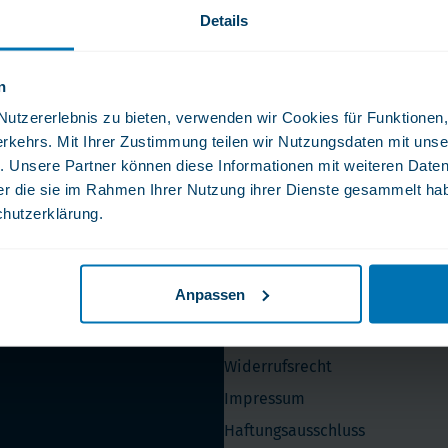
Vitamin K
ga 3
Details
Multivitamin
biotika
Vitamin-Testen
dauungsenzyme
n
ersichert
Fachkundiger und Rascher Kundens
lstoffe
tzererlebnis zu bieten, verwenden wir Cookies für Funktionen, 
rkehrs. Mit Ihrer Zustimmung teilen wir Nutzungsdaten mit unse
. Unsere Partner können diese Informationen mit weiteren Date
 Zeit!
der die sie im Rahmen Ihrer Nutzung ihrer Dienste gesammelt ha
chutzerklärung.
ekt in Ihr Postfach.
Bitte geben Sie Ihre E-Mail-Adresse oben
Anpassen
Service
Widerrufsrecht
Impressum
Haftungsausschluss