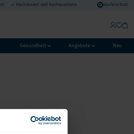
rt
Hochdosiert und Hochqualitativ
Käuferschutz
Gesundheit
Angebote
Neu
Gewichtskontrolle & Stoffwechsel
Vorteilspakete
Abwehrkraft und Immunsystem
MHD Angebote
ypass
Biohacking
Urlaubsvorteil
chmagen
NeuroVitality & Nootropics
Erdbeer-Rabatt
Loop
Perimenopause
pass
Frauen Gesundheit
Männergesundheit