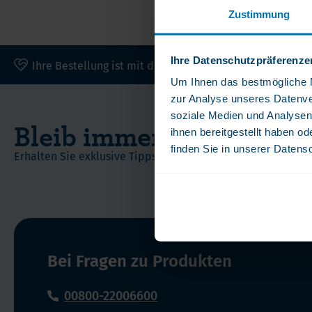
Andere Nahrungserganzungsmittel
Ome
Zustimmung
Vorteilspakete
Pro
Soft Chews
Ver
Ihre Datenschutzpräferenze
Ihre Bestellung ist mit dem Trusted Shops Gütesiegel v
Vita
Um Ihnen das bestmögliche Nu
zur Analyse unseres Datenve
soziale Medien und Analysen
Bleib immer am Puls der
ihnen bereitgestellt haben o
finden Sie in unserer Datens
Erhalten Sie exklusive Tipps, Angebote und Neuigkeiten dir
Bei Fragen zu Produkten
00800-22006600