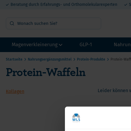
Beratung durch Erfahrungs- und Orthomolekularexperten
S
Magenverkleinerung
GLP-1
Nahrun
Startseite
Nahrungsergänzungsmittel
Protein-Produkte
Protein-Waf
Protein-Waffeln
OP Vorbereitung
Vit
Probepakete
Min
Multivitamin mit Eisen
Pro
Leider können w
Kollagen
Multivitamin ohne Eisen
Mel
Calcium
DHE
He
Eisen
Lit
Ca
Proteine
Met