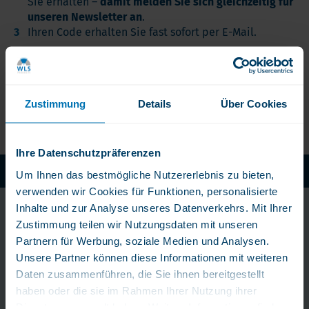
Sie erhalten –
damit melden Sie sich gleichzeitig für
unseren Newsletter an
.
Ihren Code erhalten Sie fast sofort per E-Mail.
Eine Abmeldung vom Newsletter ist jederzeit über die
Schaltfläche „Abbestellen“ am Ende jeder E-Mail
möglich.
Zustimmung
Details
Über Cookies
Ihre Datenschutzpräferenzen
WLS Pure: Ohne chemische Zusatze
Um Ihnen das bestmögliche Nutzererlebnis zu bieten,
verwenden wir Cookies für Funktionen, personalisierte
Inhalte und zur Analyse unseres Datenverkehrs. Mit Ihrer
Bleib immer am Puls
Zustimmung teilen wir Nutzungsdaten mit unseren
der Zeit!
Partnern für Werbung, soziale Medien und Analysen.
Unsere Partner können diese Informationen mit weiteren
Erhalten Sie exklusive Tipps, Angebote und Neuigkeiten
Daten zusammenführen, die Sie ihnen bereitgestellt
direkt in Ihr Postfach.
haben oder die sie im Rahmen Ihrer Nutzung ihrer
Dienste gesammelt haben. Weitere Informationen finden