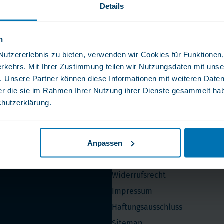
Vitamin K
Details
ga 3
Multivitamin
biotika
Vitamin-Testen
dauungsenzyme
ersichert
Fachkundiger und Rascher Kundens
n
lstoffe
tzererlebnis zu bieten, verwenden wir Cookies für Funktionen, 
rkehrs. Mit Ihrer Zustimmung teilen wir Nutzungsdaten mit unse
. Unsere Partner können diese Informationen mit weiteren Date
 Zeit!
der die sie im Rahmen Ihrer Nutzung ihrer Dienste gesammelt ha
chutzerklärung.
ekt in Ihr Postfach.
Bitte geben Sie Ihre E-Mail-Adresse oben
Anpassen
Service
Widerrufsrecht
Impressum
Haftungsausschluss
Sitemap