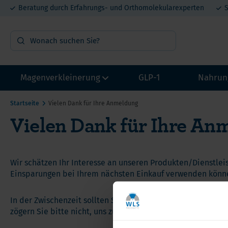
Beratung durch Erfahrungs- und Orthomolekularexperten
S
Magenverkleinerung
GLP-1
Nahrun
Startseite
Vielen Dank für Ihre Anmeldung
Vielen Dank für Ihre An
OP Vorbereitung
Vit
Probepakete
Min
Multivitamin mit Eisen
Pro
Wir schätzen Ihr Interesse an unseren Produkten/Dienstleis
Multivitamin ohne Eisen
Mel
Einsparungen bei Ihrem nächsten Einkauf verwenden können
Calcium
DHE
He
In der Zwischenzeit sollten Sie nicht vergessen, unsere W
Eisen
Lit
zögern Sie bitte nicht, uns zu kontaktieren. Ihre Zufriedenhe
Ca
Proteine
Met