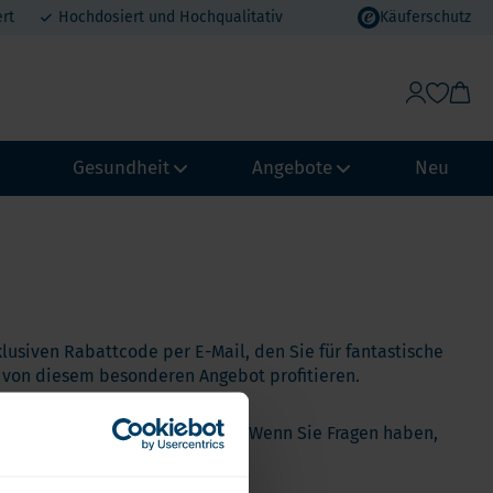
rt
Hochdosiert und Hochqualitativ
Käuferschutz
Gesundheit
Angebote
Neu
Gewichtskontrolle & Stoffwechsel
Vorteilspakete
Abwehrkraft und Immunsystem
MHD Angebote
ypass
Biohacking
Urlaubsvorteil
klusiven Rabattcode per E-Mail, den Sie für fantastische
chmagen
NeuroVitality & Nootropics
Erdbeer-Rabatt
e von diesem besonderen Angebot profitieren.
Loop
Perimenopause
ecken, die wir zu bieten haben. Wenn Sie Fragen haben,
pass
Frauen Gesundheit
Männergesundheit