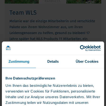
Team WLS
Melanie war die einzige Mitarbeiterin und verschickte
Pakete von ihrem Wohnzimmer aus, um ihren
Leidensgenossen zu helfen, gesund zu bleiben! 17
Jahre später hat WLS Products 11 Mitarbeiter, ein
professionelles Warenlager und kooperiert mit
verschiedenen Premium-Partnern und Lieferanten.
Und wir sind stolz darauf!
Zustimmung
Details
Über Cookies
Ihre Datenschutzpräferenzen
Um Ihnen das bestmögliche Nutzererlebnis zu bieten,
verwenden wir Cookies für Funktionen, personalisierte
Inhalte und zur Analyse unseres Datenverkehrs. Mit Ihrer
Zustimmung teilen wir Nutzungsdaten mit unseren