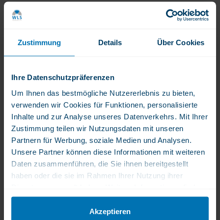
Produktbewertungen
Lesen Sie die Erfahrungsberichte anderer
Zustimmung
Details
Über Cookies
Kunden
Ihre Datenschutzpräferenzen
Produktbeschreibung
Um Ihnen das bestmögliche Nutzererlebnis zu bieten,
verwenden wir Cookies für Funktionen, personalisierte
Produktbeschreibung
Produktmerkmale
Verwendung
Inhalte und zur Analyse unseres Datenverkehrs. Mit Ihrer
Zustimmung teilen wir Nutzungsdaten mit unseren
Partnern für Werbung, soziale Medien und Analysen.
Produktbeschreibung
Unsere Partner können diese Informationen mit weiteren
Daten zusammenführen, die Sie ihnen bereitgestellt
This easy to swallow B50 Complex capsule is a quick
haben oder die sie im Rahmen Ihrer Nutzung ihrer
and convenient way to get the essential B-complex
Dienste gesammelt haben. Weitere Informationen finden
vitamins.
Sie in unserer Datenschutzerklärung.
Akzeptieren
Diese leicht zu schluckende B50-Komplex-Kapsel