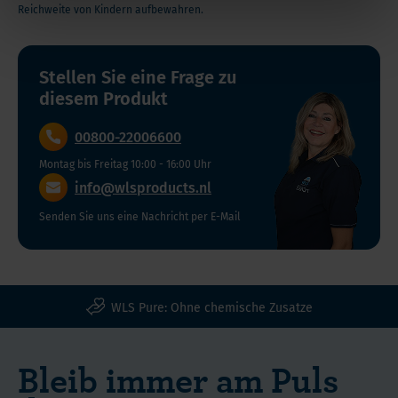
SKU
Enthält 5000 mcg Biotin
leicht zu schlucken und zu verdauen.
Reichweite von Kindern aufbewahren.
zur
F200004
Klein und leicht zu schlucken
Familie
Nur
der
Mindestens
Stellen Sie eine Frage zu
1
B-
haltbar bis
diesem Produkt
Kapsel
Vitamine.
(MHD)
pro
Es
30.
00800-22006600
Tag!
spielt
November
Montag bis Freitag 10:00 - 16:00 Uhr
Enthält
eine
2027
info@wlsproducts.nl
5000
Rolle
mcg
im
Senden Sie uns eine Nachricht per E-Mail
Verwendung
Biotin
Stoffwechsel
Take 1
Klein
von
capsule per
und
Proteinen,
day or as
leicht
Fetten
WLS Pure: Ohne chemische Zusatze
directed by
zu
und
your
schlucken
Kohlenhydraten.
medical
Bleib immer am Puls
Es
professional.
kann