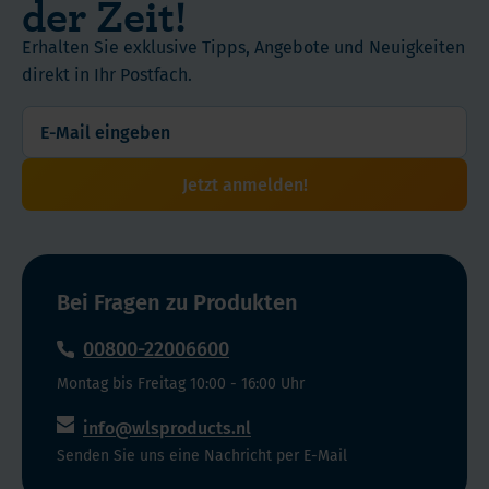
der Zeit!
helfen,
Produktart
Erhalten Sie exklusive Tipps, Angebote und Neuigkeiten
die
Vitamin B
direkt in Ihr Postfach.
Gesundheit
von
Einnahme
Nägeln
Form
und
Kapseln
Jetzt anmelden!
Haaren
zu
Menge /
erhalten.
Inhalt
Unsere
90 Stück
kleinen,
Bei Fragen zu Produkten
hochwirksamen
00800-22006600
Kapseln
sind
Montag bis Freitag 10:00 - 16:00 Uhr
leicht
info@wlsproducts.nl
zu
Senden Sie uns eine Nachricht per E-Mail
schlucken
und