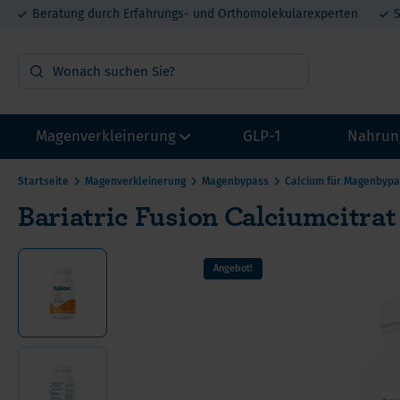
Beratung durch Erfahrungs- und Orthomolekularexperten
S
Magenverkleinerung
GLP-1
Nahrun
Startseite
Magenverkleinerung
Magenbypass
Calcium für Magenbypa
Bariatric Fusion Calciumcitra
OP Vorbereitung
Vit
Probepakete
Min
Angebot!
Multivitamin mit Eisen
Pro
Multivitamin ohne Eisen
Mel
Calcium
DHE
He
Eisen
Lit
Ca
Proteine
Met