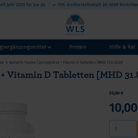
eit Jahr 2005 für Sie da
15% Großbestellrabatt ab 400€ Bestellwe
gsergänzungsmittel
Protein
Hilfe & Rat
ss
Bariatric Fusion Calciumcitrat + Vitamin D Tabletten [MHD 31.8.2026]
t + Vitamin D Tabletten [MHD 31.
amine
Vitamin A
Calcium
Kollagen
eralien
Magenb
Vitamin B
Magnesium
25,00 €
tein-Produkte
Schlau
Vitamin C
Eisen
10,00
atonin
Omega 
Vitamin D3
Jod, Kalium, Kupfer, Selen
A
t belang van Calcium na een maagverkleining
Vitamin D3+K2
Zink
Mini By
hium
lcium en Vitamine D na een maagverkleining
Vitamin E
hylenblau