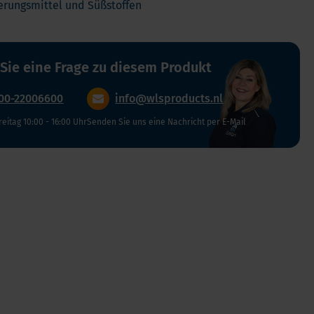
Verdauung und Blase
erungsmittel und Süßstoffen
Vegan
Vitamin D
 Sie eine Frage zu diesem Produkt
Bücher
Spike-Detox
00-22006600
info@wlsproducts.nl
reitag 10:00 - 16:00 Uhr
Senden Sie uns eine Nachricht per E-Mail