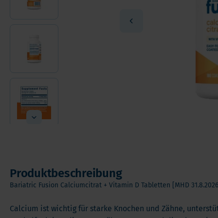
Andere Nahrungserganzungsmittel
Ome
Vorteilspakete
Pro
Soft Chews
Ver
Vita
Produktbeschreibung
Bariatric Fusion Calciumcitrat + Vitamin D Tabletten [MHD 31.8.2026
Calcium ist wichtig für starke Knochen und Zähne, unterstü