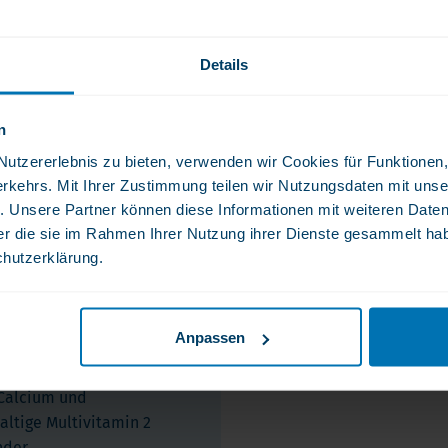
durchschnittlicher Rat.
hat möglicherweise
Details
hläge. Befolgen Sie in
die Anweisungen Ihrer
n
tzererlebnis zu bieten, verwenden wir Cookies für Funktionen, 
rkehrs. Mit Ihrer Zustimmung teilen wir Nutzungsdaten mit unse
. Unsere Partner können diese Informationen mit weiteren Date
ciumhaltigen Präparate
der die sie im Rahmen Ihrer Nutzung ihrer Dienste gesammelt ha
gleichzeitig mit
chutzerklärung.
 Präparaten
 werden, da sie sich
bei der Resorption
Anpassen
 Calcium und
altige Multivitamin 2
der.