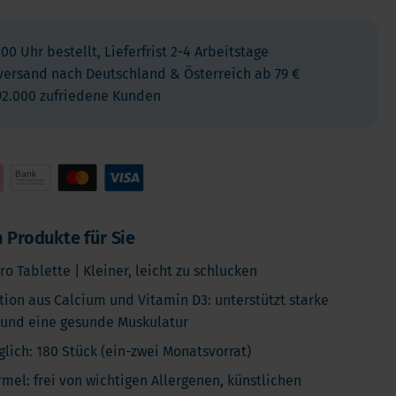
Kinder
Allergie und Respiration
:00 Uhr bestellt, Lieferfrist 2-4 Arbeitstage
Antioxidans und Entgiftung
versand nach Deutschland & Österreich ab 79 €
92.000 zufriedene Kunden
Diabetes
Energie
Gehirn und Geisteszustand
Herz und Blutgefäße
Haare, Haut & Nägel
Knochen
 Produkte für Sie
Leber
o Tablette | Kleiner, leicht zu schlucken
Reiseapotheke
ion aus Calcium und Vitamin D3: unterstützt starke
Schlafen
und eine gesunde Muskulatur
Schilddrusenprobleme
glich: 180 Stück (ein-zwei Monatsvorrat)
Schmerz
mel: frei von wichtigen Allergenen, künstlichen