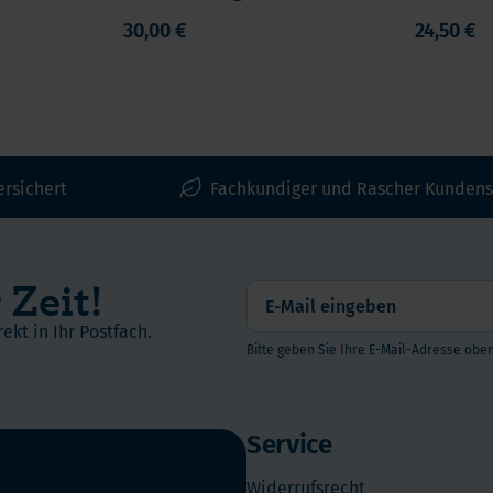
Tabletten
Kautabl
30,00 €
24,50 €
Citrus
ersichert
Fachkundiger und Rascher Kundens
 Zeit!
ekt in Ihr Postfach.
Bitte geben Sie Ihre E-Mail-Adresse oben
Service
Widerrufsrecht