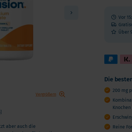
Vitamin K
ga 3
Multivitamin
biotika
Vor 15
Vitamin-Testen
dauungsenzyme
Gratis
lstoffe
Über 
Die besten
200 mg pr
Vergrößern
Kombinat
Knochen 
]
Erschwin
tzt aber auch die
Reine For