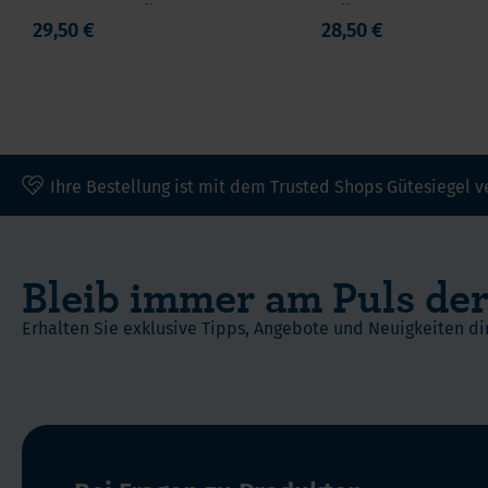
Chews, 60 Stück
Stück
Personen
29,50 €
28,50 €
zu
unterstützen,
die
sich
einem
Ihre Bestellung ist mit dem Trusted Shops Gütesiegel v
von
der
ASMBS
empfohlenen
Bleib immer am Puls der
Verfahren
unterzogen
Erhalten Sie exklusive Tipps, Angebote und Neuigkeiten dir
haben,
wie
z.
B.
Duodenal
Switch,