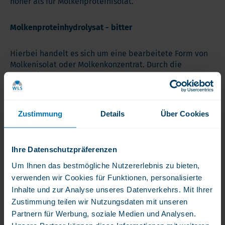
höher als für Molkenproteinisolat.
Molkenproteinhydrolysat - bitter
Hierbei handelt es sich um eine bearbeitete Form von
Molkenisolat oder Molkenkonzentrat. Durch die
Bearbeitung kann das Hydrolysat noch schneller vom
Körper aufgenommen werden. Aber durch das
Vorhandensein freier Aminosäuren hat diese Form des
Molkenproteins einen besonders bitteren Geschmack.
Zustimmung
Details
Über Cookies
Die Zusammensetzung von
Molkenproteinisolat
Ihre Datenschutzpräferenzen
Molkenproteinisolat hat den höchsten Anteil an
Um Ihnen das bestmögliche Nutzererlebnis zu bieten,
Aminosäurenketten, die dafür sorgen, dass das
verwenden wir Cookies für Funktionen, personalisierte
Muskelgewebe intakt bleibt und aufgebaut wird.
Inhalte und zur Analyse unseres Datenverkehrs. Mit Ihrer
Molkenproteinisolat hat die perfekteste und idealste
Zustimmung teilen wir Nutzungsdaten mit unseren
Proteinstruktur (kurze Ketten und kleine, gut vom
Partnern für Werbung, soziale Medien und Analysen.
Körper aufzunehmende Partikel) und genau im richtigen