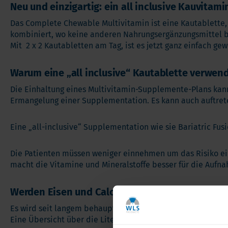
Neu und einzigartig: ein all inclusive Kauvitami
Das Complete Chewable Multivitamin ist eine Kautablette,
kombiniert, wo keine anderen Nahrungsergänzungsmittel b
Mit 2 x 2 Kautabletten am Tag, ist es jetzt ganz einfach ge
Warum eine „all inclusive“ Kautablette verwen
Die Einhaltung eines Multivitamin-Supplemente-Plans kann
Ermangelung einer Supplementation. Es kann auch auftret
Eine „all-inclusive“ Supplementation wie sie Bariatric Fu
Die Patienten müssen weniger einnehmen um das Risiko ei
macht die Vitamine und Mineralstoffe besser für die Aufna
Werden Eisen und Calcium absorbiert, wenn sie
Es wird seit langem behauptet, dass Kalzium die Bioverfüg
Eine Übersicht über die Literatur zu diesem Thema zeigt 