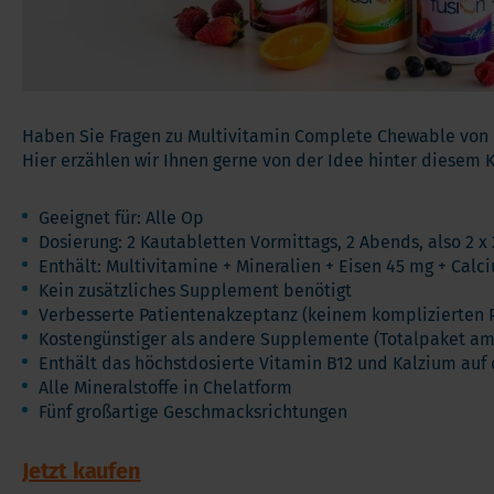
Andere Nahrungserganzungsmittel
Ome
Vorteilspakete
Pro
Soft Chews
Ver
Vita
Haben Sie Fragen zu Multivitamin Complete Chewable von Ba
Hier erzählen wir Ihnen gerne von der Idee hinter diesem 
Geeignet für: Alle Op
Dosierung: 2 Kautabletten Vormittags, 2 Abends, also 2 x 
Enthält: Multivitamine + Mineralien + Eisen 45 mg + Cal
Kein zusätzliches Supplement benötigt
Verbesserte Patientenakzeptanz (keinem komplizierten Pl
Kostengünstiger als andere Supplemente (Totalpaket am 
Enthält das höchstdosierte Vitamin B12 und Kalzium auf
Alle Mineralstoffe in Chelatform
Fünf großartige Geschmacksrichtungen
Jetzt kaufen