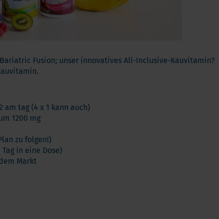
Vitamin K
ga 3
Multivitamin
biotika
Vitamin-Testen
dauungsenzyme
lstoffe
riatric Fusion; unser innovatives All-Inclusive-Kauvitamin?
Kauvitamin.
2 am tag (4 x 1 kann auch)
cium 1200 mg
an zu folgen!)
Tag in eine Dose)
 dem Markt