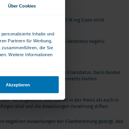
Über Cookies
 Eisen oder 600 mg Kalzium und 18 mg Eisen nicht
personalisierte Inhalte und
ren Partnern für Werbung,
 Kalzium-Supplementierung den Eisenstatus negativ
-Supplementierungsmengen.
n zusammenführen, die Sie
ben. Weitere Informationen
 als auch Eisen enthält, auf den Eisenstatus. Darin fanden
erungen des bariatrischen Supplements hielten.
Akzeptieren
um” nicht gänzlich. Was sowohl in der Praxis als auch in
folgen sind und die Anweisungen Verwirrung stiften.
gen negativen Auswirkungen der Eisenhemmung gezeigt. Das