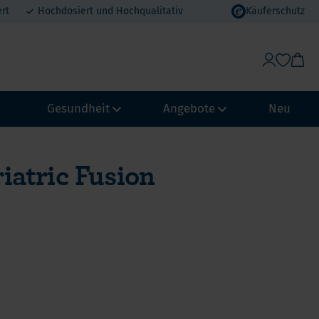
rt
Hochdosiert und Hochqualitativ
Käuferschutz
Gesundheit
Angebote
Neu
iatric Fusion
Gewichtskontrolle & Stoffwechsel
Vorteilspakete
Abwehrkraft und Immunsystem
MHD Angebote
ypass
Biohacking
Urlaubsvorteil
chmagen
NeuroVitality & Nootropics
Erdbeer-Rabatt
Loop
Perimenopause
pass
Frauen Gesundheit
Männergesundheit