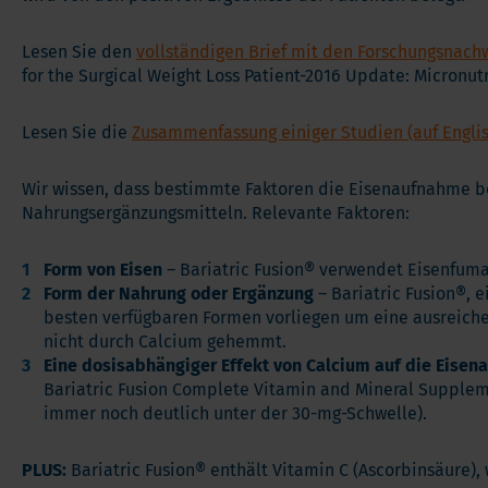
Lesen Sie den
vollständigen Brief mit den Forschungsnachwe
for the Surgical Weight Loss Patient-2016 Update: Micronut
Lesen Sie die
Zusammenfassung einiger Studien (auf Englis
Wir wissen, dass bestimmte Faktoren die Eisenaufnahme b
Nahrungsergänzungsmitteln. Relevante Faktoren:
Form von Eisen
– Bariatric Fusion® verwendet Eisenfumar
Form der Nahrung oder Ergänzung
– Bariatric Fusion®, 
besten verfügbaren Formen vorliegen um eine ausreiche
nicht durch Calcium gehemmt.
Eine dosisabhängiger Effekt von Calcium auf die Eise
Bariatric Fusion Complete Vitamin and Mineral Suppleme
immer noch deutlich unter der 30-mg-Schwelle).
PLUS:
Bariatric Fusion® enthält Vitamin C (Ascorbinsäure)