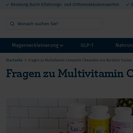
Beratung durch Erfahrungs- und Orthomolekularexperten
S
Magenverkleinerung
GLP-1
Nahrun
Startseite
Fragen zu Multivitamin Complete Chewable von Bariatric Fusion
Fragen zu Multivitamin 
OP Vorbereitung
Vit
Probepakete
Min
Multivitamin mit Eisen
Pro
Multivitamin ohne Eisen
Mel
Calcium
DHE
He
Eisen
Lit
Ca
Proteine
Met