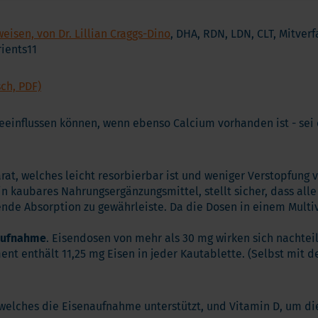
isen, von Dr. Lillian Craggs-Dino
, DHA, RDN, LDN, CLT, Mitver
rients11
ch, PDF)
eeinflussen können, wenn ebenso Calcium vorhanden ist - se
at, welches leicht resorbierbar ist und weniger Verstopfung v
ein kaubares Nahrungsergänzungsmittel, stellt sicher, dass al
nde Absorption zu gewährleiste. Da die Dosen in einem Multiv
naufnahme
. Eisendosen von mehr als 30 mg wirken sich nachtei
nt enthält 11,25 mg Eisen in jeder Kautablette. (Selbst mit 
, welches die Eisenaufnahme unterstützt, und Vitamin D, um d