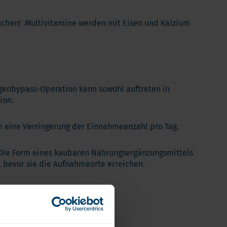
Verdauung und Blase
Vegan
auchen! Multivitamine werden mit Eisen und Kalzium
Vitamin D
Bücher
Spike-Detox
agenbypass-Operation kann sowohl auftreten in
ion.
ch eine Verringerung der Einnahmeanzahl pro Tag.
 Die Form eines kaubaren Nahrungsergänzungsmittels
, bevor sie die Aufnahmeorte erreichen.
iese Vorstellung.