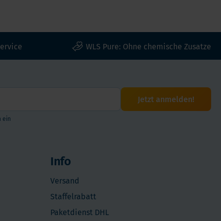
ervice
WLS Pure: Ohne chemische Zusatze
Jetzt anmelden!
 ein
Info
Versand
Staffelrabatt
Paketdienst DHL