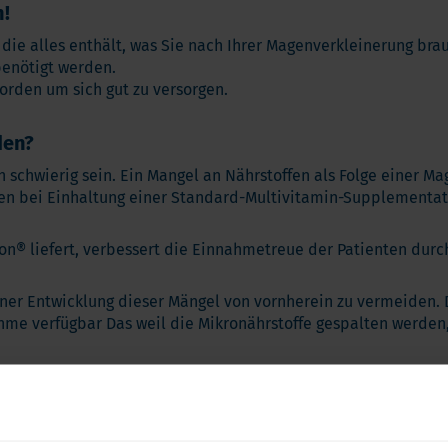
n!
 die alles enthält, was Sie nach Ihrer Magenverkleinerung br
enötigt werden.
worden um sich gut zu versorgen.
den?
 schwierig sein. Ein Mangel an Nährstoffen als Folge einer M
en bei Einhaltung einer Standard-Multivitamin-Supplementat
sion® liefert, verbessert die Einnahmetreue der Patienten dur
ner Entwicklung dieser Mängel von vornherein zu vermeiden.
hme verfügbar Das weil die Mikronährstoffe gespalten werden
 in derselben Tablette kombiniert werden?
barkeit von Eisen hemmen kann. Einige Studien unterstützen d
gemischte und widersprüchliche Ergebnisse.