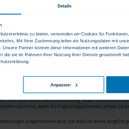
Details
t
Eisensulfat mit Dosen von entweder 300 mg Kalzium und 37 mg
n
rde.
tzererlebnis zu bieten, verwenden wir Cookies für Funktionen, 
rkehrs. Mit Ihrer Zustimmung teilen wir Nutzungsdaten mit unse
lzium auf den Eisenstatus. Es wurde nicht gezeigt, dass eine
ht-bariatrischen Populationen und unterschiedlichen Kalzium
. Unsere Partner können diese Informationen mit weiteren Date
der die sie im Rahmen Ihrer Nutzung ihrer Dienste gesammelt ha
chutzerklärung.
trischen Patienten
irkungen eines bariatrischen Multivitamins, das sowohl Kalzium
en bariatrischen Patienten, die sich an die empfohlenen Dosi
Anpassen
lien möglicherweise nicht notwendig
ist.
t oder unterstützt die Einschränkung “Eisen trennen von Calci
Patienten abnimmt, wenn die Ergänzungsschemata schwer zu be
nweisungen eingenommen wird, hat Kalzium keine langfristi