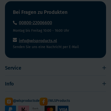
Bei Fragen zu Produkten
00800-22006600
Montag bis Freitag 10:00 - 16:00 Uhr
info@wlsproducts.nl
Senden Sie uns eine Nachricht per E-Mail
Service
Widerrufsrecht
Info
Impressum
Haftungsausschluss
Versand
@wlsproductsde
/WLSProducts
Sitemap
Staffelrabatt