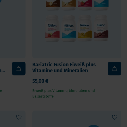
Kinder
Allergie und Respiration
Antioxidans und Entgiftung
Diabetes
Energie
Gehirn und Geisteszustand
Herz und Blutgefäße
Bariatric Fusion Eiweiß plus
Haare, Haut & Nägel
m
Vitamine und Mineralien
Knochen
55,00 €
Leber
le
Eiweiß plus Vitamine, Mineralien und
Reiseapotheke
Ballaststoffe
Schlafen
Schilddrusenprobleme
Schmerz