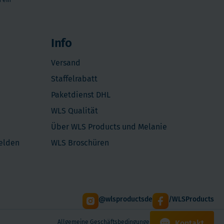
 ein
Info
Versand
Staffelrabatt
Paketdienst DHL
WLS Qualität
Über WLS Products und Melanie
melden
WLS Broschüren
@wlsproductsde
/WLSProducts
Kontakt
Allgemeine Geschäftsbedingungen
Datenschutzerklärung