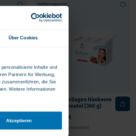
Einführungspreis!
Über Cookies
personalisierte Inhalte und
ren Partnern für Werbung,
n zusammenführen, die Sie
ben. Weitere Informationen
00
WLS Beauty Kollagen Himbeere
– 30 Portionsbeutel (360 g)
39,50 €
31,60 €
Akzeptieren
30 praktische Portionssachets