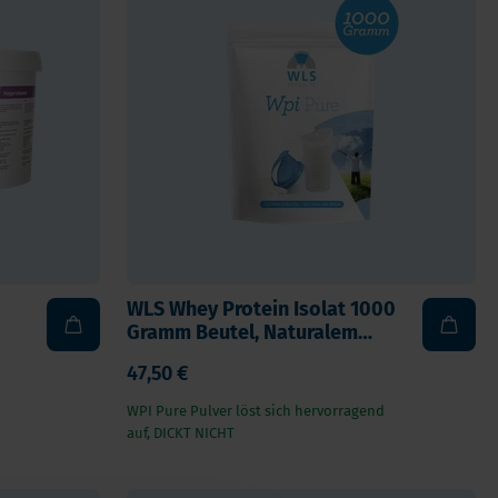
Verdauung und Blase
Vegan
Vitamin D
Bücher
Spike-Detox
WLS Whey Protein Isolat 1000
Gramm Beutel, Naturalem
Geschmack
47,50 €
WPI Pure Pulver löst sich hervorragend
auf, DICKT NICHT