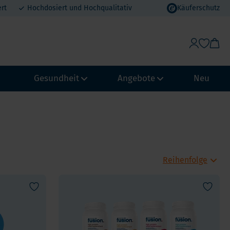
rt
Hochdosiert und Hochqualitativ
Käuferschutz
Gesundheit
Angebote
Neu
Gewichtskontrolle & Stoffwechsel
Vorteilspakete
Abwehrkraft und Immunsystem
MHD Angebote
ypass
Biohacking
Urlaubsvorteil
chmagen
NeuroVitality & Nootropics
Erdbeer-Rabatt
Loop
Perimenopause
pass
Frauen Gesundheit
Männergesundheit