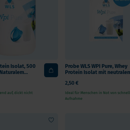
Vitamin K
ga 3
Multivitamin
biotika
Vitamin-Testen
dauungsenzyme
lstoffe
ein Isolat, 500
Probe WLS WPI Pure, Whey
Naturalem
Protein Isolat mit neutrale
Geschmack
2,50 €
end auf, dickt nicht
Ideal für Menschen in Not von schnel
Aufnahme