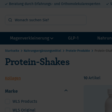
Beratung durch Erfahrungs- und Orthomolekularexperten
S
Magenverkleinerung
GLP-1
Nahrun
Startseite
Nahrungsergänzungsmittel
Protein-Produkte
Protein-Sha
Protein-Shakes
OP Vorbereitung
Vit
Probepakete
Min
Multivitamin mit Eisen
Pro
10
Artikel
Kollagen
Multivitamin ohne Eisen
Mel
Marke
Calcium
DHE
He
Eisen
Lit
WLS Products
Ca
Proteine
Met
WLS Original