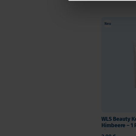
Neu
WLS Beauty K
Himbeere – 1 
g)