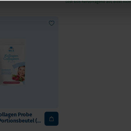
Löst sich hervorragend auf, dickt nich
ollagen Probe
Portionsbeutel (12