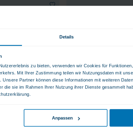
Details
n
tzererlebnis zu bieten, verwenden wir Cookies für Funktionen, 
rkehrs. Mit Ihrer Zustimmung teilen wir Nutzungsdaten mit unse
. Unsere Partner können diese Informationen mit weiteren Date
der die sie im Rahmen Ihrer Nutzung ihrer Dienste gesammelt ha
chutzerklärung.
, Protein +
WLS Whey Protein Isolat 5
 Gramm
Gramm Beutel, Naturalem
Geschmack
27,50 €
Anpassen
Protein, das Beste
Nicht lieferbar