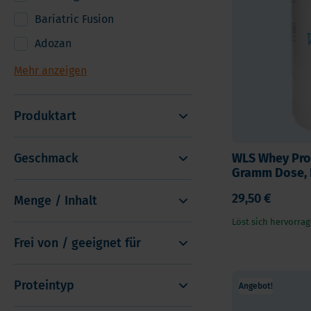
Andere Nahrungserganzungsmittel
Ome
Bariatric Fusion
Vorteilspakete
Pro
Adozan
Soft Chews
Ver
Mehr anzeigen
Vita
Produktart
Geschmack
WLS Whey Prot
Gramm Dose, 
Geschmack
29,50 €
Menge / Inhalt
Löst sich hervorrag
Frei von / geeignet für
Proteintyp
Angebot!