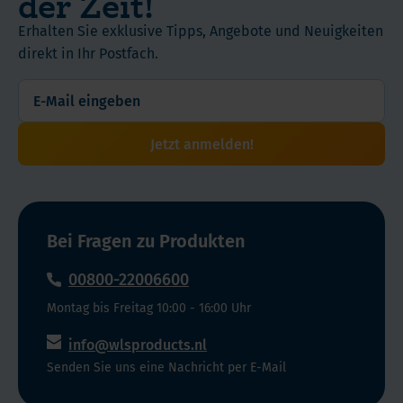
der Zeit!
Wovon
nach
Einnahme Form
4-
einer
Erhalten Sie exklusive Tipps, Angebote und Neuigkeiten
Pulver
5
Operation
direkt in Ihr Postfach.
Gramm
zur
Menge / Inhalt
Ballaststoffe
Gewichtsabnahme
21 Portionen
pro
liefern.
Portion
Jetzt anmelden!
Verfahren der
Frei
Magenverkleinerung
von
Alle Operationen
Aspartam
und
Proteintyp
Bei Fragen zu Produkten
Gluten
Molkeproteinisolat
Ohne
00800-22006600
Zuckerzusatz
Inhaltsstoffe
Montag bis Freitag 10:00 - 16:00 Uhr
Enthält
und
alle
info@wlsproducts.nl
Nährwert
essentiellen
Senden Sie uns eine Nachricht per E-Mail
Aminosäuren