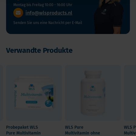
September
wie
Füllstoff
Montag bis Freitag 10:00 - 16:00 Uhr
(Bei Einnahme einer Kapsel pro Tag)
2026
Vegetarische
Vitamin
info@wlsproducts.nl
Kapseln
C,
Senden Sie uns eine Nachricht per E-Mail
Produktart
E
Das
Paket
und
heißt:
Zink
Multivitamin-
keine
Verwandte Produkte
Vitamin
Typ
18
D3
(Bei
Multivitamin
Cent
750%
Einnahme
mit Eisen
pro
der
einer
Tag!
empfohlenen
Einnahme
Kapsel
Tagesdosis
Form
pro
Zertifiziertes
Kapseln
Tag)
Vitamin
K2
Menge /
(EFSA,
Inhalt
VitaMK7)
7 Portionen
Probepaket WLS
WLS Pure
WLS P
Pure Multivitamin
Multivitamin ohne
Multi
15