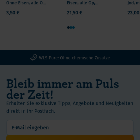
Ohne Eisen, alle Op,
Eisen, alle Op,
Jod, m
mg
Inhaltsstoffe
5 Kapseln
Kapseln
Op, K
3,50 €
21,50 €
23,00
Eisen
und
pro
Nährwert
1
2
3
Kapsel
Ohne
Verwendung
Magnesiumstearat
oder
WLS Pure: Ohne chemische Zusatze
Siliziumdioxid,
ausschließlich
Reis
Bleib immer am Puls
und
der Zeit!
pflanzliche
Fasern
Erhalten Sie exklusive Tipps, Angebote und Neuigkeiten
als
direkt in Ihr Postfach.
Füllstoff