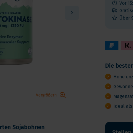
Vitamin K
Vor 15
ga 3
Gratis
Multivitamin
biotika
Über 
Vitamin-Testen
dauungsenzyme
lstoffe
Die besten
Hohe enz
Gewonnen
Vergrößern
Magensaf
Ideal al
erten Sojabohnen
Stellen