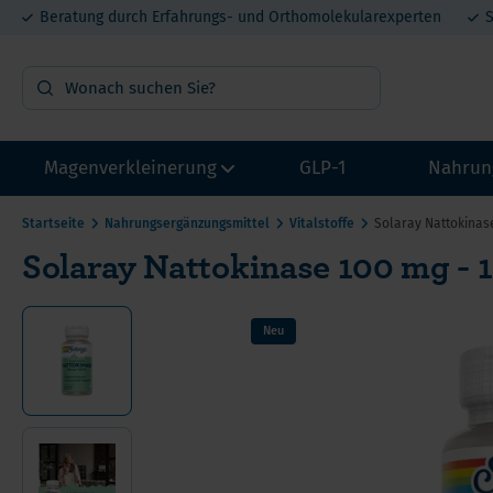
Beratung durch Erfahrungs- und Orthomolekularexperten
S
Magenverkleinerung
GLP-1
Nahrun
Startseite
Nahrungsergänzungsmittel
Vitalstoffe
Solaray Nattokinas
Solaray Nattokinase 100 mg - 
OP Vorbereitung
Vit
Probepakete
Min
Neu
Multivitamin mit Eisen
Pro
Multivitamin ohne Eisen
Mel
Calcium
DHE
He
Eisen
Lit
Ca
Proteine
Met