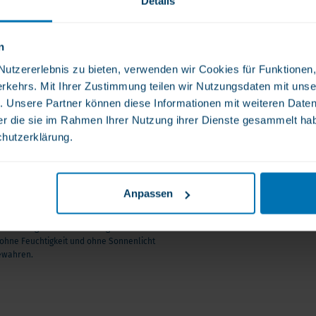
Details
lich auf nüchternen
Personen, die:
darf bis zu 3 x täglich.
n
tzererlebnis zu bieten, verwenden wir Cookies für Funktionen, 
enzyme
n
rkehrs. Mit Ihrer Zustimmung teilen wir Nutzungsdaten mit unse
. Unsere Partner können diese Informationen mit weiteren Date
k
der die sie im Rahmen Ihrer Nutzung ihrer Dienste gesammelt ha
chutzerklärung.
ymzufuhr
to
im Dünndarm
nd Wirksamkeit
Anpassen
bwechslungsreiche Ernährung. Die
tungsprogramms – wie dem
 ohne Feuchtigkeit und ohne Sonnenlicht
rgänzung. Während Spike Detox
ewahren.
stützt Nattokinase gleichzeitig
s in Balance. Viele Anwender
 Wirkung zu optimieren und den