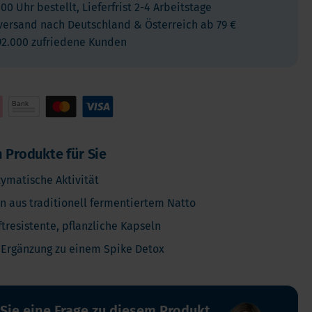
:00 Uhr bestellt, Lieferfrist 2-4 Arbeitstage
Kinder
versand nach Deutschland & Österreich ab 79 €
Allergie und Respiration
92.000 zufriedene Kunden
Antioxidans und Entgiftung
Diabetes
Energie
Gehirn und Geisteszustand
Herz und Blutgefäße
 Produkte für Sie
Haare, Haut & Nägel
ymatische Aktivität
Knochen
 aus traditionell fermentiertem Natto
Leber
tresistente, pflanzliche Kapseln
Reiseapotheke
Schlafen
s Ergänzung zu einem Spike Detox
Schilddrusenprobleme
Schmerz
 Sie eine Frage zu diesem Produkt