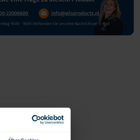
Verdauung und Blase
Vegan
00-22006600
info@wlsproducts.nl
Vitamin D
reitag 10:00 - 16:00 Uhr
Senden Sie uns eine Nachricht per E-Mail
Bücher
Spike-Detox