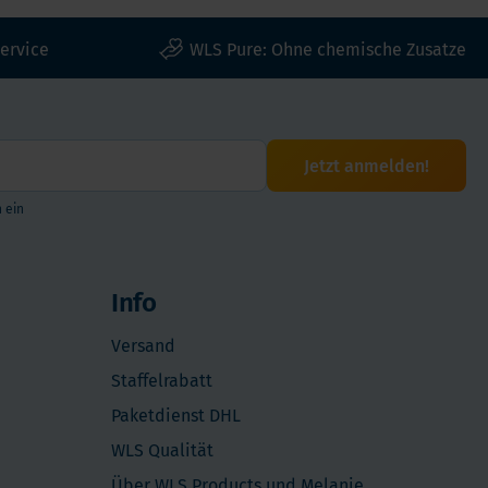
ervice
WLS Pure: Ohne chemische Zusatze
Jetzt anmelden!
 ein
Info
Versand
Staffelrabatt
Paketdienst DHL
WLS Qualität
Über WLS Products und Melanie