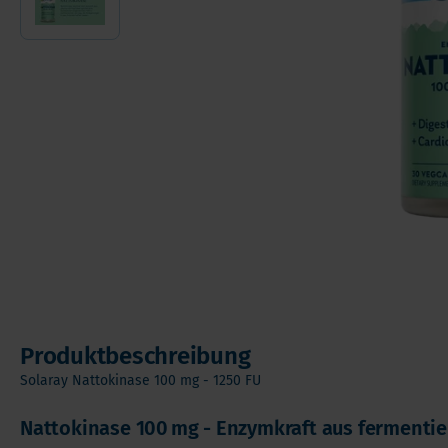
Andere Nahrungserganzungsmittel
Ome
Vorteilspakete
Pro
Soft Chews
Ver
Vita
Produktbeschreibung
Solaray Nattokinase 100 mg - 1250 FU
Nattokinase 100 mg - Enzymkraft aus fermenti