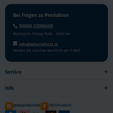
vor
oxidativem
Bei Fragen zu Produkten
Stress
:
Zink
00800-22006600
wirkt
Montag bis Freitag 10:00 - 16:00 Uhr
als
Antioxidans
info@wlsproducts.nl
und
Senden Sie uns eine Nachricht per E-Mail
schützt
Ihre
Zellen
Service
vor
Schäden
Widerrufsrecht
durch
Info
Impressum
freie
Radikale.
Haftungsausschluss
Versand
@wlsproductsde
/WLSProducts
Sitemap
Staffelrabatt