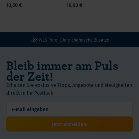
aufnehmbar
Haut,
10,50 €
16,00 €
Nährwert
und
kräftige
auch
Nägel
gut
und
verträglich
glänzendes
WLS Pure: Ohne chemische Zusatze
–
Haar.
auch
Fördert
für
die
Bleib immer am Puls
empfindliche
Zellregeneration
:
der Zeit!
Personen.
Ideal
für
Erhalten Sie exklusive Tipps, Angebote und Neuigkeiten
Wundheilung
direkt in Ihr Postfach.
und
gesunde
Zellteilung.
Schützt
Jetzt anmelden!
die
Zellen