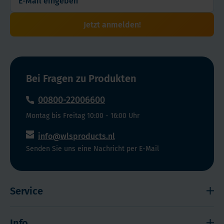
Diese
Nährstoffe
Jetzt anmelden!
tragen
unter
anderem
zur
Erhaltung
Bei Fragen zu Produkten
normaler
00800-22006600
Haut,
Haare
Montag bis Freitag 10:00 - 16:00 Uhr
und
info@wlsproducts.nl
Nägel
Senden Sie uns eine Nachricht per E-Mail
bei.
Service
Widerrufsrecht
Info