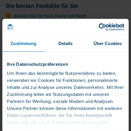
Die besten Produkte für Sie
Beauty-Duo für Haut, Haare und Nägel
Mit CollaWhey: Whey Protein + Kollagen in einem Produkt
Mit Hair Wonder: hochdosierte Vitamine und Mineralstoffe
Unterstützt die Schönheit von innen heraus
Zustimmung
Details
Über Cookies
Ihre Datenschutzpräferenzen
Produktbewertungen
Lesen Sie die Erfahrungsberichte anderer
Um Ihnen das bestmögliche Nutzererlebnis zu bieten,
Kunden
verwenden wir Cookies für Funktionen, personalisierte
Inhalte und zur Analyse unseres Datenverkehrs. Mit Ihrer
WLS
Zustimmung teilen wir Nutzungsdaten mit unseren
Beautypaket
Produktbeschreibung
Partnern für Werbung, soziale Medien und Analysen.
Das
Unsere Partner können diese Informationen mit weiteren
WLS
Daten zusammenführen, die Sie ihnen bereitgestellt
Produktbeschreibung
Inhalt
Produktmerkmale
V
Beauty
haben oder die sie im Rahmen Ihrer Nutzung ihrer
Paket
Dienste gesammelt haben. Weitere Informationen finden