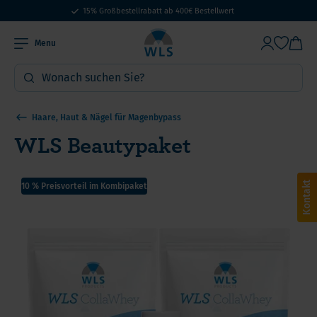
15% Großbestellrabatt ab 400€ Bestellwert
Menu
Haare, Haut & Nägel für Magenbypass
WLS Beautypaket
Kontakt
10 % Preisvorteil im Kombipaket