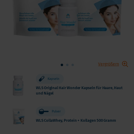
Vergrößern
Kapseln
WLS Original Hair Wonder Kapseln für Haare, Haut
und Nägel
Pulver
WLS CollaWhey, Protein + Kollagen 500 Gramm