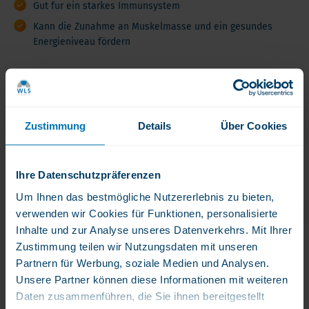
Gut fur ein starkes Immunsystem
Kann die Zunahme an Muskelmasse und ein gesundes
Energieniveau fördern
Produktbewertungen
Lesen Sie die Erfahrungsberichte anderer
Zustimmung
Details
Über Cookies
Kunden
Ihre Datenschutzpräferenzen
Produktbeschreibung
WLS
Um Ihnen das bestmögliche Nutzererlebnis zu bieten,
DHEA
verwenden wir Cookies für Funktionen, personalisierte
Produktbeschreibung
Produktmerkmale
Inhaltsstoffe
5
Inhalte und zur Analyse unseres Datenverkehrs. Mit Ihrer
mg,
Zustimmung teilen wir Nutzungsdaten mit unseren
Dehydroepiandrosteron
mikronisiertes
Partnern für Werbung, soziale Medien und Analysen.
Produktbeschreibung
(DHEA)
Dehydroepiandrosteron,
Unsere Partner können diese Informationen mit weiteren
ist
100
WLS DHEA 5 mg, Dehydroepiandrosteron
Daten zusammenführen, die Sie ihnen bereitgestellt
ein