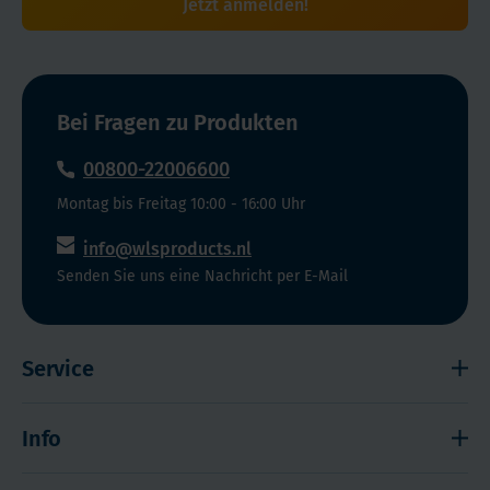
Jetzt anmelden!
Bei Fragen zu Produkten
00800-22006600
Montag bis Freitag 10:00 - 16:00 Uhr
info@wlsproducts.nl
Senden Sie uns eine Nachricht per E-Mail
Service
Widerrufsrecht
Info
Impressum
Haftungsausschluss
Versand