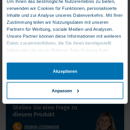
Um Ihnen das bestmögliche Nutzererlebnis zu bieten,
verwenden wir Cookies für Funktionen, personalisierte
Produktbeschreibung
Produktmerkmale
Inhalte und zur Analyse unseres Datenverkehrs. Mit Ihrer
Zustimmung teilen wir Nutzungsdaten mit unseren
Partnern für Werbung, soziale Medien und Analysen.
Produktbeschreibung
Unsere Partner können diese Informationen mit weiteren
Daten zusammenführen, die Sie ihnen bereitgestellt
WLS Einkaufswagenmünze
haben oder die sie im Rahmen Ihrer Nutzung ihrer
Dienste gesammelt haben. Weitere Informationen finden
Haftungsausschluss
Sie in unserer Datenschutzerklärung.
Ein Nahrungsergänzungsmittel ist kein Ersatz für eine
Produktmerkmale
abwechslungsreiche Ernährung. Die Kapseln sollten in der
Akzeptieren
Originalverpackung aufbewahrt werden. Geschlossen, ohne Feuchtigkeit
und ohne Sonnenlicht lagern. Bei Raumtemperatur und außerhalb der
SKU
Reichweite von Kindern aufbewahren.
Anpassen
WMUNT
Mindestens
Stellen Sie eine Frage zu
haltbar bis
diesem Produkt
(MHD)
30.
00800-22006600