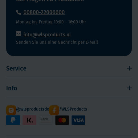
Alltag
00800-22006600
integrierbar:
Praktische
Montag bis Freitag 10:00 - 16:00 Uhr
Dosierung
info@wlsproducts.nl
für
Senden Sie uns eine Nachricht per E-Mail
eine
unkomplizierte
Einnahme.Sicher
Service
&
Zuverlässig:
Widerrufsrecht
Entwickelt,
Info
um
Impressum
optimal
Haftungsausschluss
Versand
mit
@wlsproductsde
/WLSProducts
Sitemap
Staffelrabatt
GLP-
1-
Cookies
Paketdienst DHL
Medikamenten
Hilfe! Ich kann mich nicht anmelden
WLS Qualität
zu