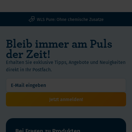
Vitamine
formuliert
Menge / Inhalt
und
mit
90 Stück
Mineralstoffe
Vitamin
WLS Pure: Ohne chemische Zusatze
aus
B12,
der
Inhaltsstoffe
D,
Nahrung
Bleib immer am Puls
und
Eisen
aufnimmt.
Nährwert
der Zeit!
und
Besonders
Kalzium,
betroffen
Erhalten Sie exklusive Tipps, Angebote und Neuigkeiten
die
Verwendung
sind
direkt in Ihr Postfach.
besonders
Vitamine
wichtig
und
für
Mineralien
Ihre
wie:
Jetzt anmelden!
Gesundheit
sind.
Einfach
in
den
Bei Fragen zu Produkten