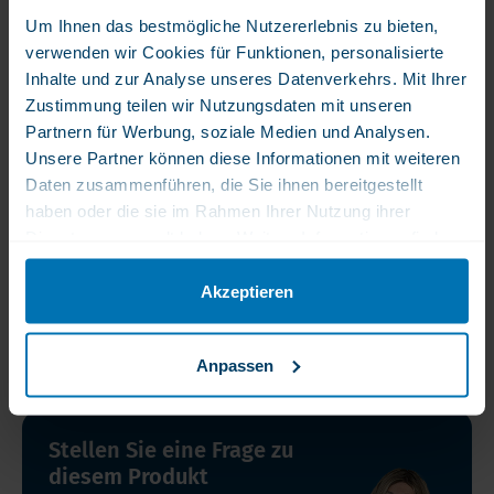
Produktbeschreibung
Um Ihnen das bestmögliche Nutzererlebnis zu bieten,
verwenden wir Cookies für Funktionen, personalisierte
Inhalte und zur Analyse unseres Datenverkehrs. Mit Ihrer
Produktbeschreibung
Produktmerkmale
Zustimmung teilen wir Nutzungsdaten mit unseren
Partnern für Werbung, soziale Medien und Analysen.
Unsere Partner können diese Informationen mit weiteren
Produktbeschreibung
Daten zusammenführen, die Sie ihnen bereitgestellt
WLS Lippenbalsam
haben oder die sie im Rahmen Ihrer Nutzung ihrer
Dienste gesammelt haben. Weitere Informationen finden
Sie in unserer Datenschutzerklärung.
Haftungsausschluss
Ein Nahrungsergänzungsmittel ist kein Ersatz für eine
Akzeptieren
Produktmerkmale
abwechslungsreiche Ernährung. Die Kapseln sollten in der
Originalverpackung aufbewahrt werden. Geschlossen, ohne Feuchtigkeit
und ohne Sonnenlicht lagern. Bei Raumtemperatur und außerhalb der
SKU
Anpassen
Reichweite von Kindern aufbewahren.
WLIP
Mindestens
Stellen Sie eine Frage zu
haltbar bis
diesem Produkt