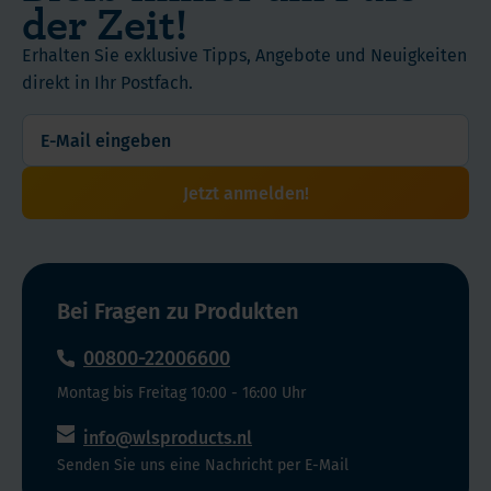
täglichen
der Zeit!
zu
Dieses Produkt ist Teil unseres bariatrischen WLS
möchten.
WLS
bevorzugen
Supplementroutine
klassischen
Sortiments. Die Rezeptur wurde speziell für die
Qualitätslinie
Kautabletten,
sind.
Erhalten Sie exklusive Tipps, Angebote und Neuigkeiten
Vitaminpräparaten.
Verwendung
Anforderungen nach Magenverkleinerung
weil
Dieses
direkt in Ihr Postfach.
Die
entwickelt und ergänzt unsere bestehenden
sie
Produkt
Aromakomposition
Multivitaminlösungen.
sich
ist
wurde
einfacher
Teil
bewusst
anwenden
unseres
Jetzt anmelden!
mild
lassen
bariatrischen
gestaltet,
als
WLS
sodass
große
Sortiments.
die
Tabletten
Die
tägliche
Bei Fragen zu Produkten
oder
Rezeptur
Einnahme
mehrere
00800-22006600
wurde
einfach
Kapseln.
speziell
in
Montag bis Freitag 10:00 - 16:00 Uhr
für
die
info@wlsproducts.nl
die
tägliche
Anforderungen
Senden Sie uns eine Nachricht per E-Mail
Routine