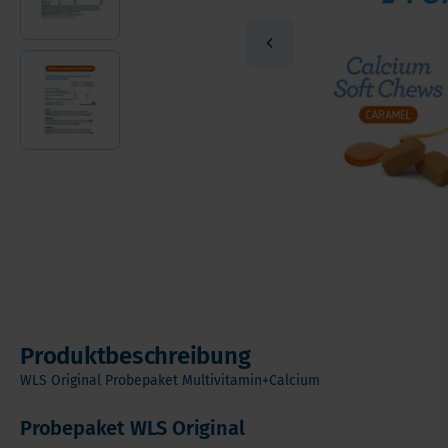
Andere Nahrungserganzungsmittel
Ome
Vorteilspakete
Pro
Soft Chews
Ver
Vita
Produktbeschreibung
WLS Original Probepaket Multivitamin+Calcium
Probepaket WLS Original