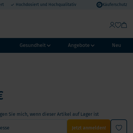
rt
Hochdosiert und Hochqualitativ
Käuferschutz
Gesundheit
Angebote
Neu
Gewichtskontrolle & Stoffwechsel
Vorteilspakete
Abwehrkraft und Immunsystem
MHD Angebote
ypass
€
Biohacking
Urlaubsvorteil
chmagen
NeuroVitality & Nootropics
Erdbeer-Rabatt
Loop
Perimenopause
gen Sie mich, wenn dieser Artikel auf Lager ist
pass
Frauen Gesundheit
Jetzt anmelden!
Männergesundheit