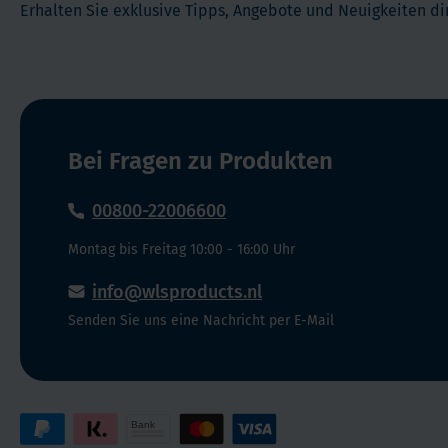
haben,
Erhalten Sie exklusive Tipps, Angebote und Neuigkeiten dir
Kapsel
Probepaket
2
WLS
bis
Original
3
ist
mal
für
am
Bei Fragen zu Produkten
Sie
geeignet.
Tag
Calcium
00800-22006600
Soft
Chew
Montag bis Freitag 10:00 - 16:00 Uhr
info@wlsproducts.nl
Senden Sie uns eine Nachricht per E-Mail