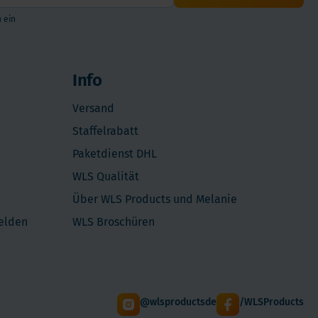
 ein
Info
Versand
Staffelrabatt
Paketdienst DHL
WLS Qualität
Über WLS Products und Melanie
melden
WLS Broschüren
@wlsproductsde
/WLSProducts