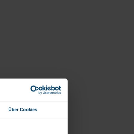
Verdauung und Blase
Vegan
Vitamin D
Bücher
Spike-Detox
Über Cookies