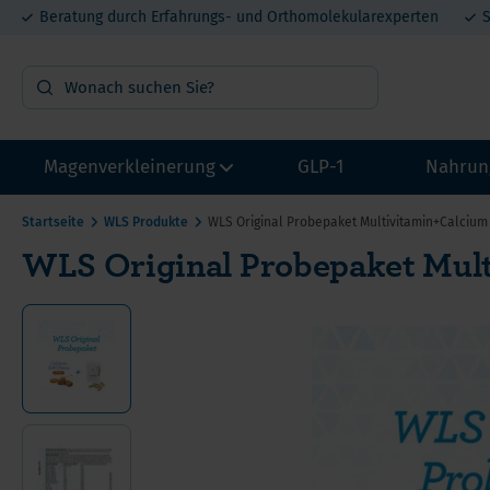
Beratung durch Erfahrungs- und Orthomolekularexperten
S
Magenverkleinerung
GLP-1
Nahrun
Startseite
WLS Produkte
WLS Original Probepaket Multivitamin+Calcium
WLS Original Probepaket Mul
OP Vorbereitung
Vit
Probepakete
Min
Multivitamin mit Eisen
Pro
Multivitamin ohne Eisen
Mel
Calcium
DHE
He
Eisen
Lit
Ca
Proteine
Met