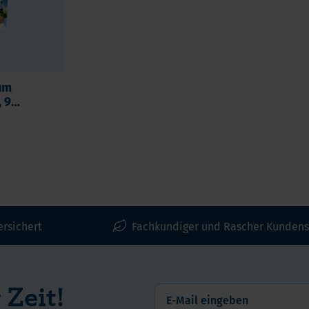
um
, 90
ersichert
Fachkundiger und Rascher Kundens
 Zeit!