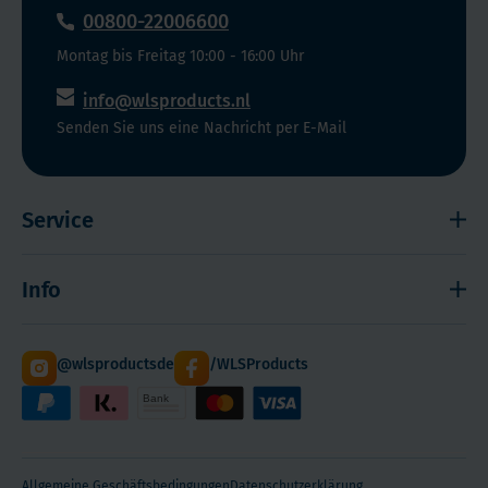
00800-22006600
Montag bis Freitag 10:00 - 16:00 Uhr
info@wlsproducts.nl
Senden Sie uns eine Nachricht per E-Mail
Service
Widerrufsrecht
Info
Impressum
Haftungsausschluss
Versand
@wlsproductsde
/WLSProducts
Sitemap
Staffelrabatt
Cookies
Paketdienst DHL
Hilfe! Ich kann mich nicht anmelden
WLS Qualität
Über WLS Products und Melanie
Allgemeine Geschäftsbedingungen
Datenschutzerklärung